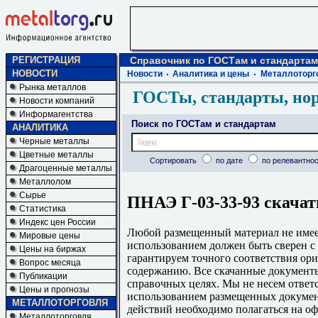
РЕГИСТРАЦИЯ
Справочник по ГОСТам и стандартам
НОВОСТИ
Новости
Аналитика и цены
Металлоторг
Рынка металлов
ГОСТы, стандарты, но
Новости компаний
Информагентства
Поиск по ГОСТам и стандартам
АНАЛИТИКА
Черные металлы
Цветные металлы
Сортировать
по дате
по релевантнос
Драгоценные металлы
Металлолом
Сырье
ПНАЭ Г-03-33-93 скачат
Статистика
Индекс цен России
Любой размещенный материал не имеет
Мировые цены
использованием должен быть сверен 
Цены на биржах
гарантируем точного соответствия ори
Вопрос месяца
содержанию. Все скачанные документы
Публикации
справочных целях. Мы не несем ответс
Цены и прогнозы
использованием размещенных докумен
МЕТАЛЛОТОРГОВЛЯ
действий необходимо полагаться на о
Металлоторговля