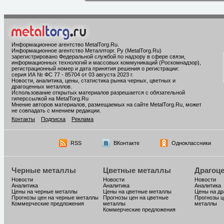
Информационное агентство MetalTorg.Ru
.
Информационное агентство Металлторг. Ру (MetalTorg.Ru)
зарегистрировано Федеральной службой по надзору в сфере связи,
информационных технологий и массовых коммуникаций (Роскомнадзор),
регистрационный номер и дата принятия решения о регистрации:
серия ИА № ФС 77 - 85704 от 03 августа 2023 г.
Новости, аналитика, цены, статистика рынка черных, цветных и
драгоценных металлов.
Использование открытых материалов разрешается с обязательной
гиперссылкой на MetalTorg.Ru
Мнение авторов материалов, размещаемых на сайте MetalTorg.Ru, может
не совпадать с мнением редакции.
Контакты
Подписка
Реклама
RSS
ВКонтакте
Одноклассники
Черные металлы
Цветные металлы
Драгоц
Новости
Новости
Новости
Аналитика
Аналитика
Аналитика
Цены на черные металлы
Цены на цветные металлы
Цены на д
Прогнозы цен на черные металлы
Прогнозы цен на цветные
Прогнозы ц
Коммерческие предложения
металлы
металлы
Коммерческие предложения