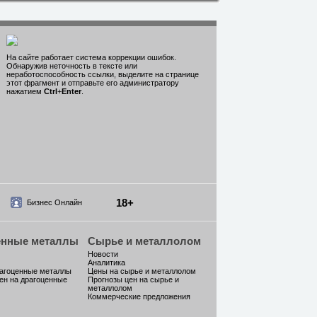
На сайте работает система коррекции ошибок.
Обнаружив неточность в тексте или
неработоспособность ссылки, выделите на странице
этот фрагмент и отправьте его администратору
нажатием
Ctrl
+
Enter
.
18+
Бизнес Онлайн
енные металлы
Сырье и металлолом
Новости
Аналитика
рагоценные металлы
Цены на сырье и металлолом
ен на драгоценные
Прогнозы цен на сырье и
металлолом
Коммерческие предложения