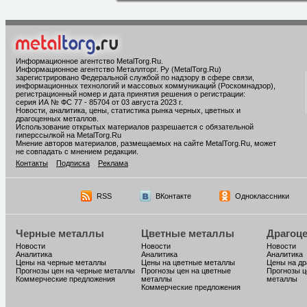
Информационное агентство MetalTorg.Ru
.
Информационное агентство Металлторг. Ру (MetalTorg.Ru)
зарегистрировано Федеральной службой по надзору в сфере связи,
информационных технологий и массовых коммуникаций (Роскомнадзор),
регистрационный номер и дата принятия решения о регистрации:
серия ИА № ФС 77 - 85704 от 03 августа 2023 г.
Новости, аналитика, цены, статистика рынка черных, цветных и
драгоценных металлов.
Использование открытых материалов разрешается с обязательной
гиперссылкой на MetalTorg.Ru
Мнение авторов материалов, размещаемых на сайте MetalTorg.Ru, может
не совпадать с мнением редакции.
Контакты
Подписка
Реклама
RSS
ВКонтакте
Одноклассники
Черные металлы
Цветные металлы
Драгоц
Новости
Новости
Новости
Аналитика
Аналитика
Аналитика
Цены на черные металлы
Цены на цветные металлы
Цены на д
Прогнозы цен на черные металлы
Прогнозы цен на цветные
Прогнозы ц
Коммерческие предложения
металлы
металлы
Коммерческие предложения