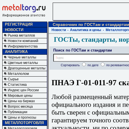
РЕГИСТРАЦИЯ
Справочник по ГОСТам и стандартам
НОВОСТИ
Новости
Аналитика и цены
Металлоторг
Рынка металлов
ГОСТы, стандарты, но
Новости компаний
Информагентства
Поиск по ГОСТам и стандартам
АНАЛИТИКА
Черные металлы
Цветные металлы
Сортировать
по дате
по релевантнос
Драгоценные металлы
Металлолом
Сырье
ПНАЭ Г-01-011-97 ск
Статистика
Индекс цен России
Любой размещенный матери
Мировые цены
Цены на биржах
официального издания и п
Вопрос месяца
быть сверен с официальны
Публикации
Цены и прогнозы
гарантируем точного соотв
МЕТАЛЛОТОРГОВЛЯ
актуальности, ни по содер
Металлоторговля