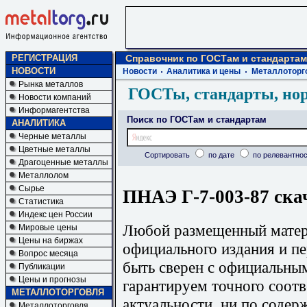
РЕГИСТРАЦИЯ
Справочник по ГОСТам и стандартам
НОВОСТИ
Новости
Аналитика и цены
Металлоторг
Рынка металлов
ГОСТы, стандарты, но
Новости компаний
Информагентства
Поиск по ГОСТам и стандартам
АНАЛИТИКА
Черные металлы
Цветные металлы
Сортировать
по дате
по релевантнос
Драгоценные металлы
Металлолом
Сырье
ПНАЭ Г-7-003-87 ска
Статистика
Индекс цен России
Любой размещенный матери
Мировые цены
Цены на биржах
официального издания и п
Вопрос месяца
быть сверен с официальны
Публикации
Цены и прогнозы
гарантируем точного соотв
МЕТАЛЛОТОРГОВЛЯ
актуальности, ни по содер
Металлоторговля