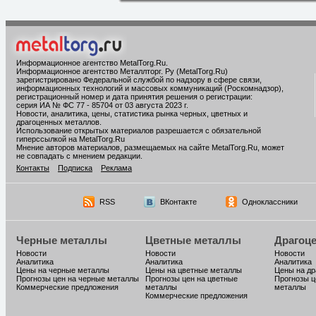
Информационное агентство MetalTorg.Ru
.
Информационное агентство Металлторг. Ру (MetalTorg.Ru)
зарегистрировано Федеральной службой по надзору в сфере связи,
информационных технологий и массовых коммуникаций (Роскомнадзор),
регистрационный номер и дата принятия решения о регистрации:
серия ИА № ФС 77 - 85704 от 03 августа 2023 г.
Новости, аналитика, цены, статистика рынка черных, цветных и
драгоценных металлов.
Использование открытых материалов разрешается с обязательной
гиперссылкой на MetalTorg.Ru
Мнение авторов материалов, размещаемых на сайте MetalTorg.Ru, может
не совпадать с мнением редакции.
Контакты
Подписка
Реклама
RSS
ВКонтакте
Одноклассники
Черные металлы
Цветные металлы
Драгоц
Новости
Новости
Новости
Аналитика
Аналитика
Аналитика
Цены на черные металлы
Цены на цветные металлы
Цены на д
Прогнозы цен на черные металлы
Прогнозы цен на цветные
Прогнозы ц
Коммерческие предложения
металлы
металлы
Коммерческие предложения