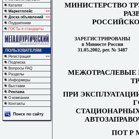
МИНИСТЕРСТВО ТР
Каталог
Маркетплейс
<<
РАЗ
Доска объявлений
<<
РОССИЙСКО
Подшипники
ГОСТы и стандарты
ЗАРЕГИСТРИРОВАНЫ
в Минюсте России
31.05.2002, рег. № 3487
ПОЛЬЗОВАТЕЛЯМ
Регистрация
<<
Подписка
Вопросы FAQ
МЕЖОТРАСЛЕВЫЕ 
Разделы
Т
Информеры
Выставки
Реклама
ПРИ ЭКСПЛУАТАЦИИ
О компании
Г
Контакты
СТАЦИОНАРНЫХ
Поиск по сайту
АВТОЗАПРАВ
ПОТ Р М