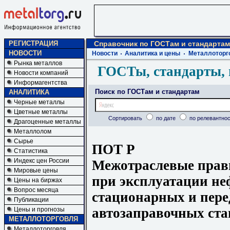
РЕГИСТРАЦИЯ
Справочник по ГОСТам и стандартам
НОВОСТИ
Новости
Аналитика и цены
Металлоторг
Рынка металлов
ГОСТы, стандарты, 
Новости компаний
Информагентства
Поиск по ГОСТам и стандартам
АНАЛИТИКА
Черные металлы
Цветные металлы
Сортировать
по дате
по релевантнос
Драгоценные металлы
Металлолом
Сырье
ПОТ Р
Статистика
Индекс цен России
Межотраслевые прави
Мировые цены
при эксплуатации не
Цены на биржах
Вопрос месяца
стационарных и пер
Публикации
автозаправочных ст
Цены и прогнозы
МЕТАЛЛОТОРГОВЛЯ
Металлоторговля