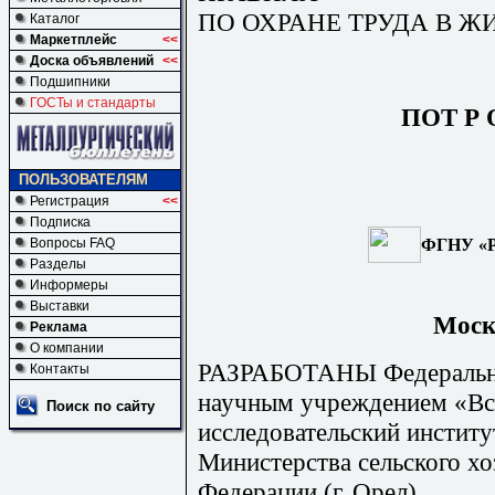
ПО ОХРАНЕ ТРУДА В 
Каталог
Маркетплейс
<<
Доска объявлений
<<
Подшипники
ГОСТы и стандарты
ПОТ Р О
ПОЛЬЗОВАТЕЛЯМ
Регистрация
<<
Подписка
ФГНУ «Р
Вопросы FAQ
Разделы
Информеры
Выставки
Моск
Реклама
О компании
РАЗРАБОТАНЫ Федеральн
Контакты
научным учреждением «Вс
Поиск по сайту
исследовательский институ
Министерства сельского хо
Федерации (г. Орел).