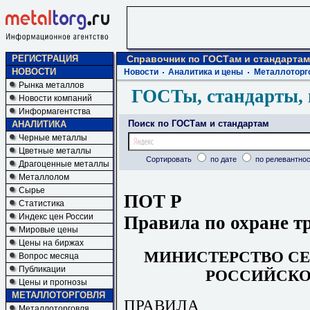
РЕГИСТРАЦИЯ
Справочник по ГОСТам и стандартам
НОВОСТИ
Новости
Аналитика и цены
Металлоторг
Рынка металлов
ГОСТы, стандарты, 
Новости компаний
Информагентства
Поиск по ГОСТам и стандартам
АНАЛИТИКА
Черные металлы
Цветные металлы
Сортировать
по дате
по релевантнос
Драгоценные металлы
Металлолом
Сырье
ПОТ Р
Статистика
Индекс цен России
Правила по охране т
Мировые цены
Цены на биржах
МИНИСТЕРСТВО
СЕ
Вопрос месяца
Публикации
РОССИЙСК
Цены и прогнозы
МЕТАЛЛОТОРГОВЛЯ
ПРАВИЛА
Металлоторговля