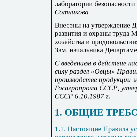
лаборатории безопасности
Сотникова
Внесены на утверждение Д
развития и охраны труда М
хозяйства и продовольстви
Зам. начальника Департаме
С
введением
в
действие
на
силу
раздел
«Овцы»
Прави
производстве
продукции
ж
Госагропрома
СССР
,
утве
СССР
6
.
10
.
1987
г
.
1. ОБЩИЕ ТРЕБ
1.1. Настоящие Правила у
охране труда, которые до