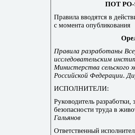
ПОТ РО-9
Правила
вводятся
в
действ
с
момента
опубликования
Орел
Правила
разработаны
Все
исследовательским
инсти
Министерства
сельского
х
Российской
Федерации
.
Ди
ИСПОЛНИТЕЛИ:
Руководитель разработки, 
безопасности труда в живот
Гальянов
Ответственный исполнитель