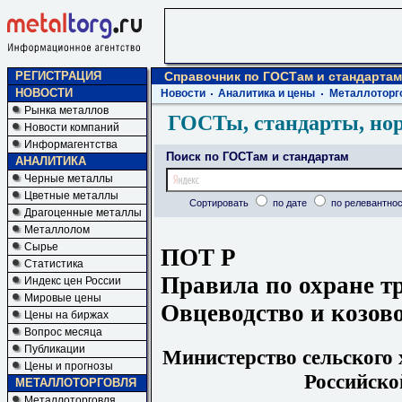
РЕГИСТРАЦИЯ
Справочник по ГОСТам и стандартам
НОВОСТИ
Новости
Аналитика и цены
Металлоторг
Рынка металлов
ГОСТы, стандарты, но
Новости компаний
Информагентства
Поиск по ГОСТам и стандартам
АНАЛИТИКА
Черные металлы
Цветные металлы
Сортировать
по дате
по релевантнос
Драгоценные металлы
Металлолом
Сырье
ПОТ Р
Статистика
Правила по охране тр
Индекс цен России
Мировые цены
Овцеводство и козов
Цены на биржах
Вопрос месяца
Публикации
Министерство сельского 
Цены и прогнозы
Российско
МЕТАЛЛОТОРГОВЛЯ
Металлоторговля