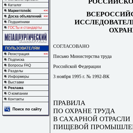
РОССИЙСКО
Каталог
Маркетплейс
<<
ВСЕРОССИЙ
Доска объявлений
<<
ИССЛЕДОВАТЕЛ
Подшипники
ГОСТы и стандарты
ОХРАН
СОГЛАСОВАНО
ПОЛЬЗОВАТЕЛЯМ
Регистрация
<<
Письмо Министерства труда
Подписка
Вопросы FAQ
Российской Федерации
Разделы
3 ноября 1995 г. № 1992-ВК
Информеры
Выставки
Реклама
О компании
Контакты
ПРАВИЛА
ПО ОХРАНЕ ТРУДА
Поиск по сайту
В САХАРНОЙ ОТРАСЛИ
ПИЩЕВОЙ ПРОМЫШЛЕ