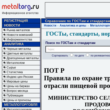
РЕГИСТРАЦИЯ
Справочник по ГОСТам и стандартам
НОВОСТИ
Новости
Аналитика и цены
Металлоторг
Рынка металлов
ГОСТы, стандарты, но
Новости компаний
Информагентства
Поиск по ГОСТам и стандартам
АНАЛИТИКА
Черные металлы
Цветные металлы
Сортировать
по дате
по релевантнос
Драгоценные металлы
Металлолом
Сырье
ПОТ Р
Статистика
Правила по охране тр
Индекс цен России
Мировые цены
отрасли пищевой пр
Цены на биржах
Вопрос месяца
Публикации
МИНИСТЕРСТВО СЕЛ
Цены и прогнозы
ПРОДОВ
МЕТАЛЛОТОРГОВЛЯ
Металлоторговля