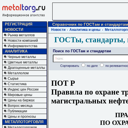
РЕГИСТРАЦИЯ
Справочник по ГОСТам и стандартам
НОВОСТИ
Новости
Аналитика и цены
Металлоторг
Рынка металлов
ГОСТы, стандарты, 
Новости компаний
Информагентства
Поиск по ГОСТам и стандартам
АНАЛИТИКА
Черные металлы
Цветные металлы
Сортировать
по дате
по релевантнос
Драгоценные металлы
Металлолом
Сырье
ПОТ Р
Статистика
Индекс цен России
Правила по охране т
Мировые цены
магистральных нефт
Цены на биржах
Вопрос месяца
Публикации
ПР
Цены и прогнозы
ПО ОХР
МЕТАЛЛОТОРГОВЛЯ
Металлоторговля