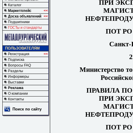
ПРИ ЭКС
Каталог
МАГИС
Маркетплейс
<<
Доска объявлений
<<
НЕФТЕПРОД
Подшипники
ГОСТы и стандарты
ПОТ РО 
Санкт-
ПОЛЬЗОВАТЕЛЯМ
Регистрация
<<
2
Подписка
Вопросы FAQ
Министерство то
Разделы
Российско
Информеры
Выставки
Реклама
ПРАВИЛА ПО
О компании
ПРИ ЭКС
Контакты
МАГИС
Поиск по сайту
НЕФТЕПРОД
ПОТ РО 