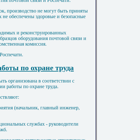
тия почтовой связи и Роспечати.
ток, производство не могут быть приняты
х не обеспечены здоровые и безопасные
водимых и реконструированных
образцов оборудования почтовой связи и
омственная комиссия.
 Роспечати.
аботы по охране труда
быть организована в соответствии с
и работы по охране труда.
ествляют:
риятия (начальник, главный инженер,
циональных службах - руководители
жб.