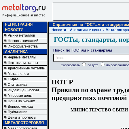
РЕГИСТРАЦИЯ
Справочник по ГОСТам и стандартам
НОВОСТИ
Новости
Аналитика и цены
Металлоторг
Рынка металлов
ГОСТы, стандарты, но
Новости компаний
Информагентства
Поиск по ГОСТам и стандартам
АНАЛИТИКА
Черные металлы
Цветные металлы
Сортировать
по дате
по релевантнос
Драгоценные металлы
Металлолом
Сырье
ПОТ Р
Статистика
Правила по охране труд
Индекс цен России
Мировые цены
предприятиях почтовой 
Цены на биржах
Вопрос месяца
МИНИСТЕРСТВО СВЯЗИ
Публикации
Цены и прогнозы
МЕТАЛЛОТОРГОВЛЯ
Металлоторговля