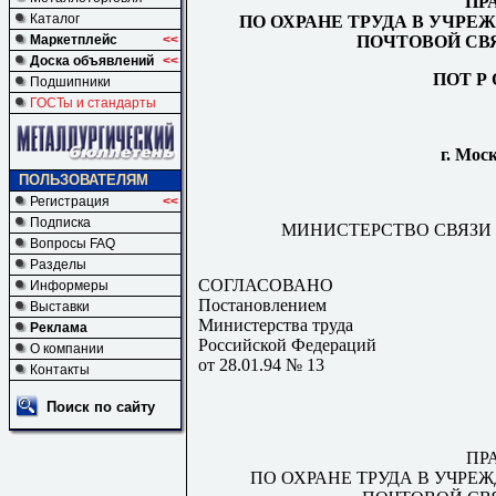
ПР
Каталог
ПО ОХРАНЕ ТРУДА В УЧРЕ
ПОЧТОВОЙ СВ
Маркетплейс
<<
Доска объявлений
<<
ПОТ Р О
Подшипники
ГОСТы и стандарты
г. Моск
ПОЛЬЗОВАТЕЛЯМ
Регистрация
<<
Подписка
МИНИСТЕРСТВО СВЯЗИ
Вопросы FAQ
Разделы
СОГЛАСОВАНО
Информеры
Постановлением
Выставки
Министерства труда
Реклама
Российской Федераций
О компании
от 28.01.94 № 13
Контакты
Поиск по сайту
ПР
ПО ОХРАНЕ ТРУДА В УЧРЕ