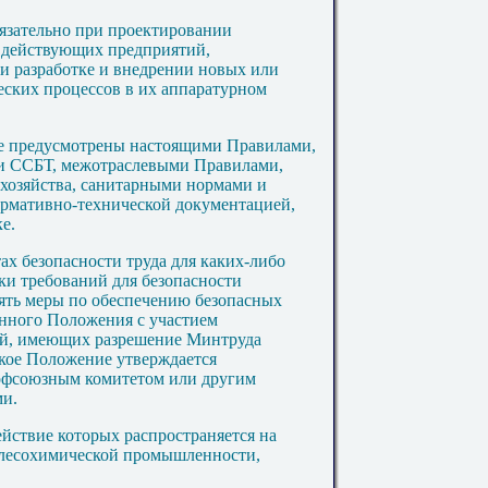
язательно при проектировании
и действующих предприятий,
ри разработке и внедрении новых или
ских процессов в их аппаратурном
не предусмотрены настоящими Правилами,
ми ССБТ, межотраслевыми Правилами,
 хозяйства, санитарными нормами и
ормативно-технической документацией,
е.
ах безопасности труда для каких-либо
ки требований для безопасности
ять меры по обеспечению безопасных
енного Положения с участием
ий, имеющих разрешение Минтруда
акое Положение утверждается
рофсоюзным комитетом или другим
ми.
йствие которых распространяется на
 лесохимической промышленности,