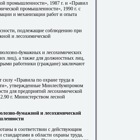
ой промышленности», 1987 г
.
и «Правил
мической промышленности», 1990 г. с
зации и механизации работ и опыта
асности, подлежащие соблюдению при
жной и лесохимической
ллюлозно-бумажных и лесохимических
их лиц), а также для должностных лиц,
орыми работники (граждане) заключают
 силу «Правила по охране труда в
ти», утвержденные Минлесбумпромом
ности для предприятий лесохимической
2.90 г. Министерством лесной
люлозно-бумажной и лесохимической
шленности
отаны в соответствии с действующим
 стандартами в области охраны труда,