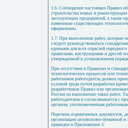
1.6
. Соблюдение настоящих Правил об
строительства новых и реконструкци
эксплуатации предприятий, а также п
изменении существующих технологиче
оформлении.
1.7
. При выполнении работ, которые 
следует руководствоваться стандарта
едиными для всех отраслей народного
правилами, инструкциями и другой н
утвержденной в установленном порядк
При отсутствии в Правилах и стандарт
технологических процессов или техни
работников работодатель должен прин
условий труда путем разработки врем
разработчиков Правил или организац
России на выполнение таких работ. Т
работодателем и согласовывается с п
органом, уполномоченным работника
Перечень нормативных документов, де
организации целлюлозно-бумажной и
приведен в Приложении
3
.