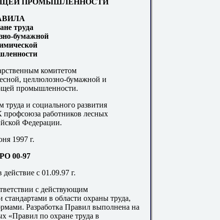
ЮЩЕЙ ПРОМЫШЛЕННОСТИ
АВИЛА
ане труда
зно-бумажной
химической
шленности
арственным комитетом
есной, целлюлозно-бумажной и
ющей промышленности.
 труда и социального развития
 профсоюза работников лесных
ийской Федерации.
юня 1997 г.
РО 00-97
 действие с 01.09.97 г.
ответствии с действующим
 стандартами в области охраны труда,
мами. Разработка Правил выполнена на
ых «Правил по охране труда в