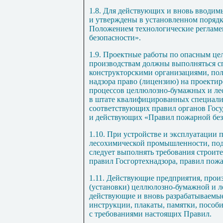
1.8
. Для действующих и вновь вводим
и утверждены в установленном порядк
Положением технологические регламе
безопасности».
1.9
. Проектные работы по опасным ц
производствам должны выполняться 
конструкторскими организациями, по
надзора право (лицензию) на проекти
процессов целлюлозно-бумажных и ле
в штате квалифицированных специали
соответствующих правил органов Госу
и действующих «Правил пожарной без
1.10
. При устройстве и эксплуатации
лесохимической промышленности, под
следует выполнять требования строит
правил Госгортехнадзора, правил пож
1.11
. Действующие предприятия, про
(установки) целлюлозно-бумажной и 
действующие и вновь разрабатываемы
инструкции, плакаты, памятки, пособ
с требованиями настоящих Правил.