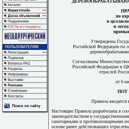
ДЕРЕВООБРАБАТЫВА
Каталог
ПР
Маркетплейс
<<
по охр
Доска объявлений
<<
в целлюло
Подшипники
и лесо
ГОСТы и стандарты
промы
Утверждены Госуд
Российской Федерации по л
ПОЛЬЗОВАТЕЛЯМ
деревообрабатыва
Регистрация
<<
Подписка
Согласованы Министерством
Вопросы FAQ
Российской Федерации и ЦК
Разделы
отраслей Росс
Информеры
Выставки
от 6 и
Реклама
О компании
ПОТ 
Контакты
Правила вводятся в
Поиск по сайту
Настоящие Правила разработаны в со
законодательством и государственными
санитарными и противопожарными нор
основе ранее действовавших отраслев