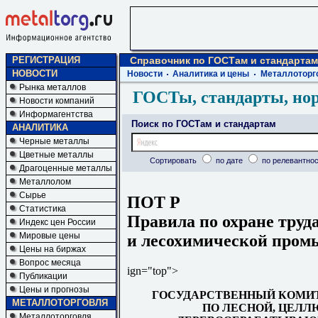
РЕГИСТРАЦИЯ
Справочник по ГОСТам и стандартам
НОВОСТИ
Новости
Аналитика и цены
Металлоторг
Рынка металлов
ГОСТы, стандарты, но
Новости компаний
Информагентства
Поиск по ГОСТам и стандартам
АНАЛИТИКА
Черные металлы
Цветные металлы
Сортировать
по дате
по релевантнос
Драгоценные металлы
Металлолом
Сырье
ПОТ Р
Статистика
Правила по охране труд
Индекс цен России
Мировые цены
и лесохимической про
Цены на биржах
Вопрос месяца
ign="top">
Публикации
Цены и прогнозы
ГОСУДАРСТВЕННЫЙ КОМИТ
МЕТАЛЛОТОРГОВЛЯ
ПО ЛЕСНОЙ, ЦЕЛ
Металлоторговля