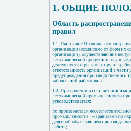
1
. ОБЩИЕ ПОЛ
Область распространен
правил
1.1
. Настоящие Правила распространяю
организации независимо от форм их со
организации), осуществляющие выпус
лесохимической продукции, научные, 
деятельности и регламентируют требов
ответственность организаций в части 
предупреждения производственного т
заболеваний работников.
1.2
. При наличии в составе организа
лесохимической промышленности прои
руководствоваться:
по производствам лесозаготовительн
промышленности - «Правилами по охра
деревообрабатывающем производствах
работ»;