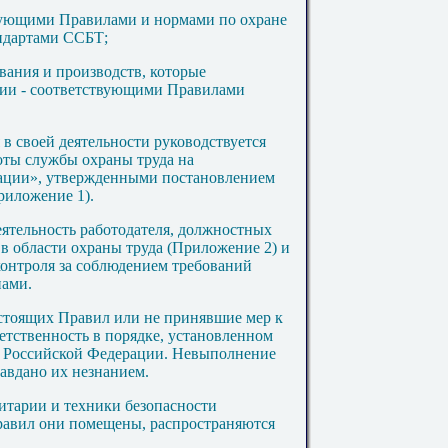
твующими Правилами и нормами по охране
андартами ССБТ;
вания и производств, которые
сии - соответствующими Правилами
 в своей деятельности руководствуется
оты службы охраны труда на
зации», утвержденными постановлением
(Приложение
1
).
еятельность работодателя, должностных
 в области охраны труда (Приложение
2
) и
контроля за соблюдением требований
нами.
стоящих Правил или не принявшие мер к
етственность в порядке, установленном
в Российской Федерации. Невыполнение
авдано их незнанием.
итарии и техники безопасности
Правил они помещены, распространяются