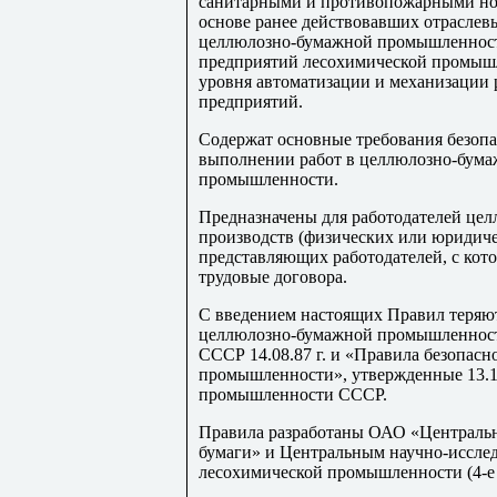
санитарными и противопожарными нор
основе ранее действовавших отраслев
целлюлозно-бумажной промышленности»
предприятий лесохимической промышле
уровня автоматизации и механизации
предприятий.
Содержат основные требования безоп
выполнении работ в целлюлозно-бума
промышленности.
Предназначены для работодателей це
производств (физических или юридиче
представляющих работодателей, с кот
трудовые договора.
С введением настоящих Правил теряют
целлюлозно-бумажной промышленнос
СССР 14.08.87 г. и «Правила безопас
промышленности», утвержденные 13.1
промышленности СССР.
Правила разработаны ОАО «Центральн
бумаги» и Центральным научно-иссле
лесохимической промышленности (4-е и