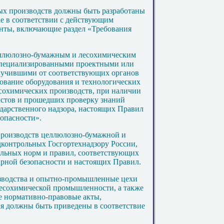
ых производств должны быть разработаны
е в соответствии с действующим
нты, включающие раздел «Требования
еллюлозно-бумажным и лесохимическим
специализированными проектными или
лучившими от соответствующих органов
рование оборудования и технологических
сохимических производств, при наличии
стов и прошедших проверку знаний
дарственного надзора, настоящих Правил
опасности».
 производств целлюлозно-бумажной и
контрольных Госгортехнадзору России,
ельных норм и правил, соответствующих
арной безопасности и настоящих Правил.
изводства и опытно-промышленные цехи
лесохимической промышленности, а также
е нормативно-правовые акты,
ия должны быть приведены в
соответствие