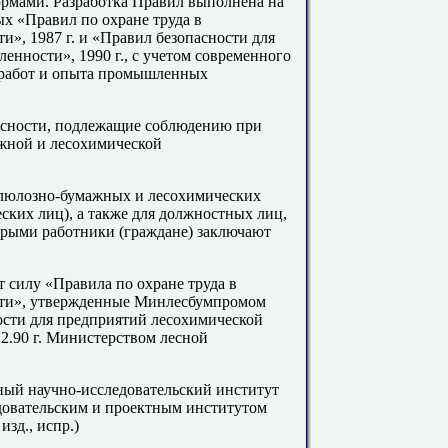
мами. Разработка Правил выполнена на
ых «Правил по охране труда в
, 1987 г. и «Правил безопасности для
нности», 1990 г., с учетом современного
 работ и опыта промышленных
асности, подлежащие соблюдению при
жной и лесохимической
ллюлозно-бумажных и лесохимических
ских лиц), а также для должностных лиц,
орыми работники (граждане) заключают
 силу «Правила по охране труда в
ти», утвержденные Минлесбумпромом
ности для предприятий лесохимической
2.90 г. Министерством лесной
ый научно-исследовательский институт
довательским и проектным институтом
зд., испр.)