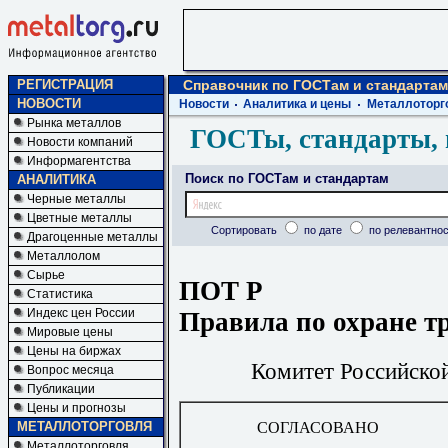
РЕГИСТРАЦИЯ
Справочник по ГОСТам и стандартам
НОВОСТИ
Новости
Аналитика и цены
Металлоторг
Рынка металлов
ГОСТы, стандарты, 
Новости компаний
Информагентства
Поиск по ГОСТам и стандартам
АНАЛИТИКА
Черные металлы
Цветные металлы
Сортировать
по дате
по релевантнос
Драгоценные металлы
Металлолом
Сырье
ПОТ Р
Статистика
Индекс цен России
Правила по охране тр
Мировые цены
Цены на биржах
Комитет Российско
Вопрос месяца
Публикации
Цены и прогнозы
СОГЛАСОВАНО
МЕТАЛЛОТОРГОВЛЯ
Металлоторговля