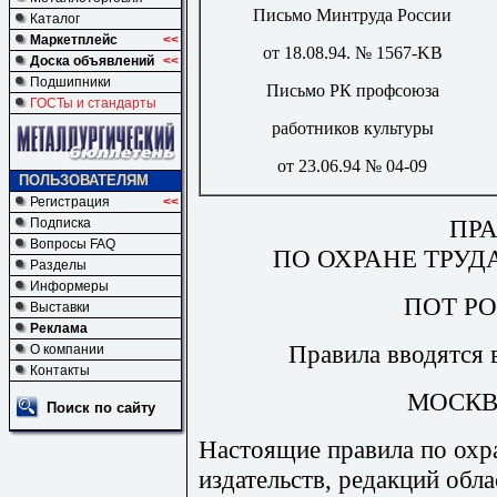
Письмо Минтруда России
Каталог
Маркетплейс
<<
от 18.08.94. № 1567-
KB
Доска объявлений
<<
Подшипники
Письмо РК профсоюза
ГОСТы и стандарты
работников культуры
от 23.06.94 № 04-09
ПОЛЬЗОВАТЕЛЯМ
Регистрация
<<
ПР
Подписка
Вопросы FAQ
ПО ОХРАНЕ ТРУД
Разделы
Информеры
ПОТ РО 
Выставки
Реклама
Правила вводятся в
О компании
Контакты
МОСКВА 
Поиск по сайту
Настоящие правила по охра
издательств, редакций обл