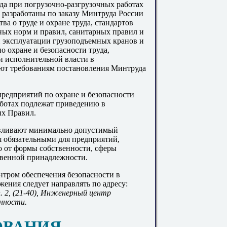
да при погрузочно-разгрузочных работах
) разработаны по заказу Минтруда России
ва о труде и охране труда, стандартов
ьных норм и правил, санитарных правил и
й эксплуатации грузоподъемных кранов и
 охране и безопасности труда,
 исполнительной власти в
уют требованиям постановления Минтруда
редприятий по охране и безопасности
аботах подлежат приведению в
их Правил.
авливают минимально допустимый
я обязательными для предприятий,
 от формы собственности, сферы
твенной принадлежности.
тром обеспечения безопасности в
ения следует направлять по адресу:
п. 2, (21-40), Инженерный центр
нности.
ОВАНИЯ