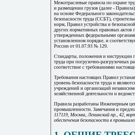
Межотраслевые правила по охране тру
и размещении грузов (далее - Правила
на основе Федерального законодательст
безопасности труда (ССБТ), строител
норм, Правил устройства и безопасно
других нормативных правовых актов по
утвержденных федеральными органами
установленном порядке, и соответств
России от 01.07.93 № 129.
Стандарты, положения и инструкции п
труда при погрузочно-разгрузочных р
соответствие с требованиями настоящ
Требования настоящих Правил устан
уровень безопасности труда и являютс
учреждений и организаций независимо
хозяйственной деятельности и ведомс
Правила разработаны Инженерным цен
промышленности. Замечания и предлож
117119, Москва, Ленинский пр., 42, кор
обеспечения безопасности в промышле
1
. ОБЩИЕ ТРЕБ