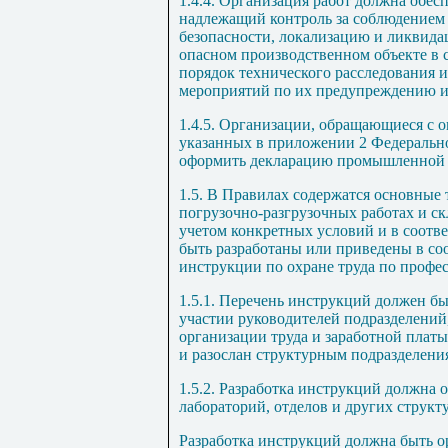
1.4.4
. Организация работ должна обесп
надлежащий контроль за соблюдение
безопасности, локализацию и ликвида
опасном производственном объекте в 
порядок технического расследования и
мероприятий по их предупреждению и
1.4.5
. Организации, обращающиеся с о
указанных в приложении 2 Федерально
оформить декларацию промышленной 
1.5
. В Правилах содержатся основные 
погрузочно-разгрузочных работах и ск
учетом конкретных условий и в соотв
быть разработаны или приведены в со
инструкции по охране труда по профес
1.5.1
. Перечень инструкций должен бы
участии руководителей подразделений
организации труда и заработной плат
и разослан структурным подразделени
1.5.2
. Разработка инструкций должна 
лабораторий, отделов и других струк
Разработка инструкций должна быть о