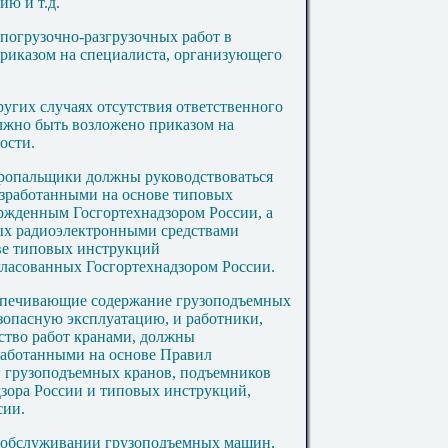
ию и т.д.
 погрузочно-разгрузочных работ в
риказом на специалиста, организующего
ругих случаях отсутствия ответственного
лжно быть возложено приказом на
ости.
ропальщики должны руководствоваться
зработанными на основе типовых
ржденным Госгортехнадзором России, а
ных радиоэлектронными средствами
ве типовых инст
рукций
ласованных Госгортехнадзором России.
еспечивающие содержание грузоподъемных
зопасную эксплуатацию, и работники,
дство работ кранами, должны
работанными на основе Правил
и грузоподъемных кранов, подъемников
дзора России и типовых инструкций,
сии.
 и обслуживании грузоподъемных машин,