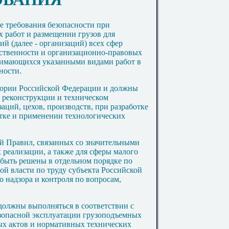
е требования безопасности при
х работ и размещении грузов для
й (далее - организаций) всех сфер
бственности и организационно-правовых
анимающихся указанными видами работ в
ности.
итории Российской Федерации и должны
, реконструкции и техническом
ций, цехов, производств, при разработке
отке и применении технологических
й Правил, связанных со значительными
 реализации, а также для сферы малого
 быть решены в отдельном порядке по
ой власти по труду субъекта Российской
 надзора и контроля по вопросам,
должны выполняться в соответствии с
езопасной эксплуатации грузоподъемных
ых актов и нормативных технических