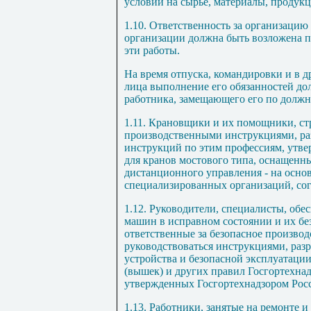
условий на сырье, материалы, продукц
1.10
. Ответственность за организацию
организации должна быть возложена п
эти работы.
На время отпуска, командировки и в д
лица выполнение его обязанностей до
работника, замещающего его по должн
1.11
. Крановщики и их помощники, ст
производственными инструкциями, ра
инструкций по этим профессиям, утве
для кранов мостового типа, оснащен
дистанционного управления - на осно
специализированных организаций, сог
1.12
. Руководители, специалисты, об
машин в исправном состоянии и их бе
ответственные за безопасное произво
руководствоваться инструкциями, раз
устройства и безопасной эксплуатаци
(вышек) и других правил Госгортехна
утвержденных Госгортехнадзором Рос
1.13
. Работники, занятые на ремонте