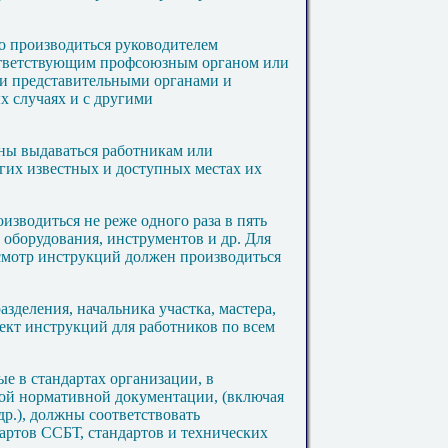
о производиться руководителем
оответствующим профсоюзным органом или
 представительными органами и
х случаях и с другими
жны выдаваться работникам или
угих известных и доступных местах их
изводиться не реже одного раза в пять
, оборудования, инструментов и др. Для
смотр инструкций должен производиться
азделения, начальника участка, мастера,
лект инструкций для
работников
по всем
ые в стандартах организации, в
гой нормативной документации, (включая
р.), должны соответствовать
артов ССБТ, стандартов и технических