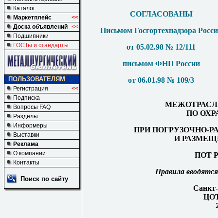
Каталог
СОГЛАСОВАНЫ
Маркетплейс
<<
Доска объявлений
<<
Письмом Госгортехнадзора Росс
Подшипники
ГОСТы и стандарты
от 05.02.98 № 12/111
письмом ФНП России
ПОЛЬЗОВАТЕЛЯМ
от 06.01.98 № 109/3
Регистрация
<<
Подписка
МЕЖОТРАСЛ
Вопросы FAQ
ПО ОХР
Разделы
Информеры
ПРИ ПОГРУЗОЧНО-Р
Выставки
И РАЗМЕЩ
Реклама
О компании
ПОТ Р
Контакты
Правила вводятся 
Поиск по сайту
Санкт-
ЦО