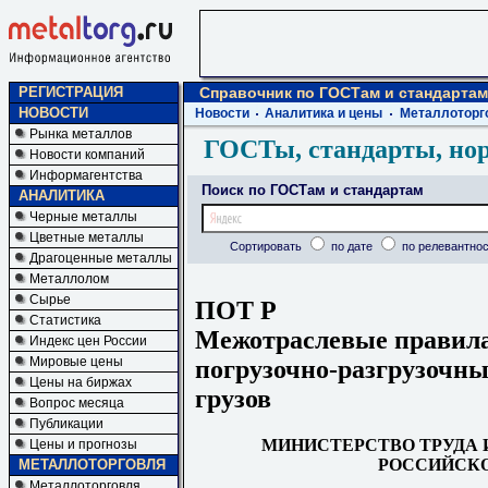
РЕГИСТРАЦИЯ
Справочник по ГОСТам и стандартам
НОВОСТИ
Новости
Аналитика и цены
Металлоторг
Рынка металлов
ГОСТы, стандарты, но
Новости компаний
Информагентства
Поиск по ГОСТам и стандартам
АНАЛИТИКА
Черные металлы
Цветные металлы
Сортировать
по дате
по релевантнос
Драгоценные металлы
Металлолом
Сырье
ПОТ Р
Статистика
Межотраслевые правила 
Индекс цен России
Мировые цены
погрузочно-разгрузочны
Цены на биржах
грузов
Вопрос месяца
Публикации
МИНИСТЕРСТВО ТРУДА 
Цены и прогнозы
РОССИЙСКО
МЕТАЛЛОТОРГОВЛЯ
Металлоторговля