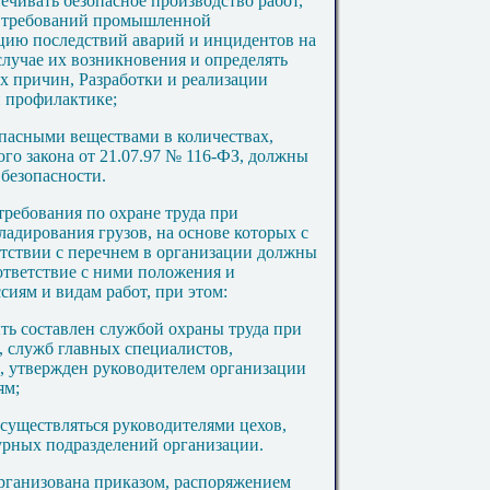
ечивать безопасное производство работ,
м требований промышленной
цию последствий аварий и инцидентов на
случае их возникновения и определять
х причин, Разработки и реализации
 профилактике;
пасными веществами в количествах,
го закона от 21.07.97 № 116-ФЗ, должны
безопасности.
требования по охране труда при
ладирования грузов, на основе которых с
етствии с перечнем в организации должны
ответствие с ними положения и
сиям и видам работ, при этом:
ть составлен службой охраны труда при
, служб главных специалистов,
ы, утвержден руководителем организации
ям;
осуществляться руководителями цехов,
турных подразделений организации.
рганизована приказом, распоряжением