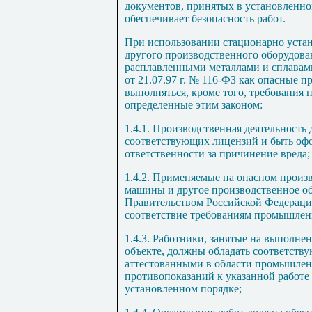
документов, принятых в установленно
обеспечивает безопасность работ.
При использовании стационарно уста
другого производственного оборудова
расплавленными металлами и сплавам
от 21.07.97 г. № 116-ФЗ как опасные 
выполняться, кроме того, требования
определенные этим законом:
1.4.1
. Производственная деятельность
соответствующих лицензий и быть офо
ответственности за причинение вреда;
1.4.2
. Применяемые на опасном произ
машины и другое производственное о
Правительством Российской Федераци
соответствие требованиям промышлен
1.4.3
. Работники, занятые на выполне
объекте, должны обладать соответств
аттестованными в области промышлен
противопоказаний к указанной работе
установленном порядке;