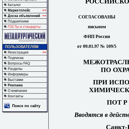
РОССИЙСКО
Каталог
Маркетплейс
<<
Доска объявлений
<<
СОГЛАСОВАНЫ
Подшипники
письмом
ГОСТы и стандарты
ФНП России
от 09.01.97 № 109/5
ПОЛЬЗОВАТЕЛЯМ
Регистрация
<<
Подписка
МЕЖОТРАСЛ
Вопросы FAQ
ПО ОХР
Разделы
Информеры
Выставки
ПРИ ИСП
Реклама
ХИМИЧЕСК
О компании
Контакты
ПОТ Р 
Поиск по сайту
Вводятся в действ
Санкт-