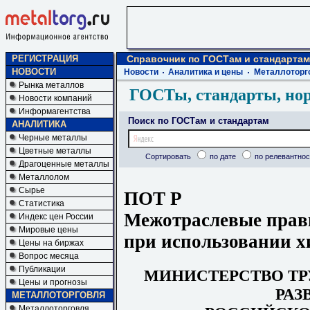
РЕГИСТРАЦИЯ
Справочник по ГОСТам и стандартам
НОВОСТИ
Новости
Аналитика и цены
Металлоторг
Рынка металлов
ГОСТы, стандарты, но
Новости компаний
Информагентства
Поиск по ГОСТам и стандартам
АНАЛИТИКА
Черные металлы
Цветные металлы
Сортировать
по дате
по релевантнос
Драгоценные металлы
Металлолом
Сырье
ПОТ Р
Статистика
Межотраслевые прави
Индекс цен России
Мировые цены
при использовании х
Цены на биржах
Вопрос месяца
Публикации
МИНИСТЕРСТВО
ТР
Цены и прогнозы
РАЗ
МЕТАЛЛОТОРГОВЛЯ
Металлоторговля