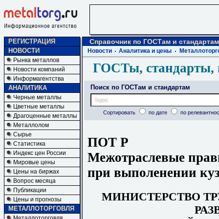
РЕГИСТРАЦИЯ
Справочник по ГОСТам и стандартам
НОВОСТИ
Новости
Аналитика и цены
Металлоторг
Рынка металлов
ГОСТы, стандарты, 
Новости компаний
Информагентства
Поиск по ГОСТам и стандартам
АНАЛИТИКА
Черные металлы
Цветные металлы
Сортировать
по дате
по релевантнос
Драгоценные металлы
Металлолом
Сырье
ПОТ Р
Статистика
Индекс цен России
Межотраслевые прави
Мировые цены
при выполенении куз
Цены на биржах
Вопрос месяца
Публикации
МИНИСТЕРСТВО ТР
Цены и прогнозы
РАЗ
МЕТАЛЛОТОРГОВЛЯ
Металлоторговля