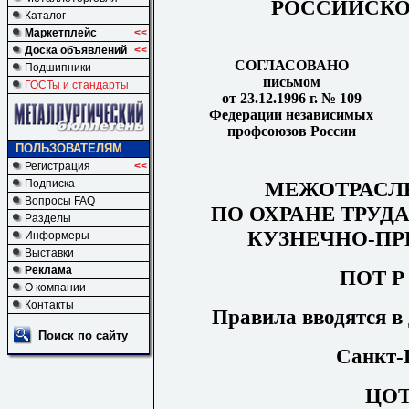
РОССИЙСКО
Каталог
Маркетплейс
<<
Доска объявлений
<<
СОГЛАСОВАНО
Подшипники
письмом
ГОСТы и стандарты
от 23.12.1996 г. № 109
Федерации независимых
профсоюзов России
ПОЛЬЗОВАТЕЛЯМ
Регистрация
<<
МЕЖОТРАСЛ
Подписка
Вопросы FAQ
ПО ОХРАНЕ ТРУД
Разделы
КУЗНЕЧНО-ПР
Информеры
Выставки
Реклама
ПОТ Р 
О компании
Контакты
Правила вводятся в д
Поиск по сайту
Санкт-
ЦО