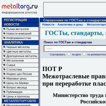
РЕГИСТРАЦИЯ
Справочник по ГОСТам и стандартам
НОВОСТИ
Новости
Аналитика и цены
Металлоторг
Рынка металлов
ГОСТы, стандарты, 
Новости компаний
Информагентства
Поиск по ГОСТам и стандартам
АНАЛИТИКА
Черные металлы
Цветные металлы
Сортировать
по дате
по релевантнос
Драгоценные металлы
Металлолом
Сырье
ПОТ Р
Статистика
Индекс цен России
Межотраслевые прави
Мировые цены
при переработке пла
Цены на биржах
Вопрос месяца
Публикации
Министерство труда 
Цены и прогнозы
Российско
МЕТАЛЛОТОРГОВЛЯ
Металлоторговля