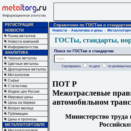
РЕГИСТРАЦИЯ
Справочник по ГОСТам и стандартам
НОВОСТИ
Новости
Аналитика и цены
Металлоторг
Рынка металлов
ГОСТы, стандарты, но
Новости компаний
Информагентства
Поиск по ГОСТам и стандартам
АНАЛИТИКА
Черные металлы
Цветные металлы
Сортировать
по дате
по релевантнос
Драгоценные металлы
Металлолом
Сырье
ПОТ Р
Статистика
Межотраслевые прави
Индекс цен России
Мировые цены
автомобильном транс
Цены на биржах
Вопрос месяца
Публикации
Министерство труда 
Цены и прогнозы
Российско
МЕТАЛЛОТОРГОВЛЯ
Металлоторговля