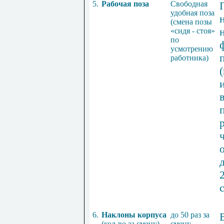
5.
Рабочая поза
Свободная
удобная поза
(смена позы
«сидя - стоя»
по
усмотрению
работника)
6.
Наклоны корпуса
до 50 раз за
(кол-во за смену)
смену