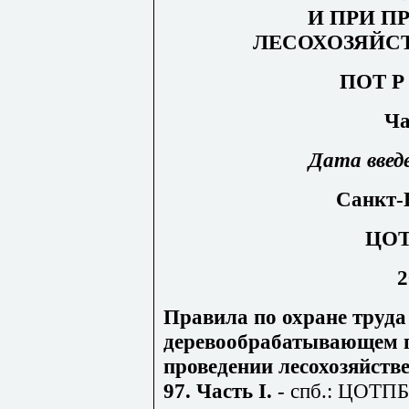
И ПРИ П
ЛЕСОХОЗЯЙС
ПОТ Р 
Ча
Дата
введ
Санкт-
ЦО
2
Правила по охране труда
деревообрабатывающем п
проведении лесохозяйств
97. Часть
I
.
-
сп
б.: ЦОТПБ