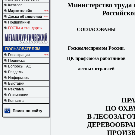
Министерство труда 
Каталог
Маркетплейс
<<
Российско
Доска объявлений
<<
Подшипники
ГОСТы и стандарты
СОГЛАСОВАНЫ
Госкомлеспромом России,
ПОЛЬЗОВАТЕЛЯМ
Регистрация
<<
ЦК профсоюза работников
Подписка
Вопросы FAQ
лесных отраслей
Разделы
Информеры
Выставки
Реклама
О компании
ПР
Контакты
ПО ОХР
Поиск по сайту
В ЛЕСОЗАГО
ДЕРЕВООБР
ПРОИЗ