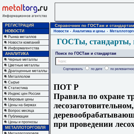
РЕГИСТРАЦИЯ
Справочник по ГОСТам и стандартам
НОВОСТИ
Новости
Аналитика и цены
Металлоторг
Рынка металлов
ГОСТы, стандарты, 
Новости компаний
Информагентства
Поиск по ГОСТам и стандартам
АНАЛИТИКА
Черные металлы
Цветные металлы
Сортировать
по дате
по релевантнос
Драгоценные металлы
Металлолом
Сырье
ПОТ Р
Статистика
Индекс цен России
Правила по охране тр
Мировые цены
лесозаготовительном,
Цены на биржах
Вопрос месяца
деревообрабатывающ
Публикации
при проведении лесо
Цены и прогнозы
МЕТАЛЛОТОРГОВЛЯ
Металлоторговля