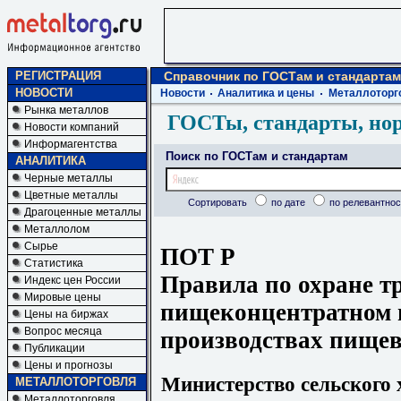
РЕГИСТРАЦИЯ
Справочник по ГОСТам и стандартам
НОВОСТИ
Новости
Аналитика и цены
Металлоторг
Рынка металлов
ГОСТы, стандарты, но
Новости компаний
Информагентства
Поиск по ГОСТам и стандартам
АНАЛИТИКА
Черные металлы
Цветные металлы
Сортировать
по дате
по релевантнос
Драгоценные металлы
Металлолом
Сырье
ПОТ Р
Статистика
Правила по охране тр
Индекс цен России
Мировые цены
пищеконцентратном 
Цены на биржах
Вопрос месяца
производствах пище
Публикации
Цены и прогнозы
Министерство сельского 
МЕТАЛЛОТОРГОВЛЯ
Металлоторговля