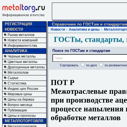
РЕГИСТРАЦИЯ
Справочник по ГОСТам и стандартам
НОВОСТИ
Новости
Аналитика и цены
Металлоторг
Рынка металлов
ГОСТы, стандарты, 
Новости компаний
Информагентства
Поиск по ГОСТам и стандартам
АНАЛИТИКА
Черные металлы
Цветные металлы
Сортировать
по дате
по релевантнос
Драгоценные металлы
Металлолом
Сырье
ПОТ Р
Статистика
Индекс цен России
Межотраслевые прави
Мировые цены
при производстве аце
Цены на биржах
Вопрос месяца
процессе напыления 
Публикации
обработке металлов
Цены и прогнозы
МЕТАЛЛОТОРГОВЛЯ
Металлоторговля