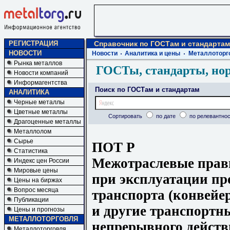
РЕГИСТРАЦИЯ
Справочник по ГОСТам и стандартам
НОВОСТИ
Новости
Аналитика и цены
Металлоторг
Рынка металлов
ГОСТы, стандарты, но
Новости компаний
Информагентства
Поиск по ГОСТам и стандартам
АНАЛИТИКА
Черные металлы
Цветные металлы
Сортировать
по дате
по релевантнос
Драгоценные металлы
Металлолом
Сырье
ПОТ Р
Статистика
Межотраслевые прави
Индекс цен России
Мировые цены
при эксплуатации п
Цены на биржах
Вопрос месяца
транспорта (конвейе
Публикации
и другие транспортн
Цены и прогнозы
МЕТАЛЛОТОРГОВЛЯ
непрерывного действ
Металлоторговля