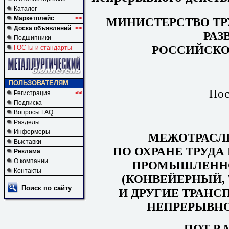
Каталог
Маркетплейс
<<
МИНИСТЕРСТВО ТР
Доска объявлений
<<
РАЗ
Подшипники
РОССИЙСКО
ГОСТы и стандарты
ПОЛЬЗОВАТЕЛЯМ
Пос
Регистрация
<<
Подписка
Вопросы FAQ
Разделы
Информеры
МЕЖОТРАСЛ
Выставки
ПО ОХРАНЕ ТРУДА
Реклама
О компании
ПРОМЫШЛЕННО
Контакты
(КОНВЕЙЕРНЫЙ,
Поиск по сайту
И ДРУГИЕ ТРАНС
НЕПРЕРЫВНО
ПОТ Р М