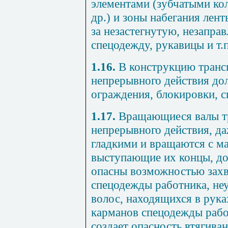
элементами (зубчатыми ко
др.) и зоны набегания лент
за незастегнутую, незапр
спецодежду, рукавицы и т.п
1.16.
В конструкцию транс
непрерывного действия до
ограждения, блокировки, с
1.17.
Вращающиеся валы тр
непрерывного действия, д
гладкими и вращаются с м
выступающие их концы, до
опасны возможностью захв
спецодежды работника, не
волос, находящихся в рук
карманов спецодежды работ
создает опасность втягива