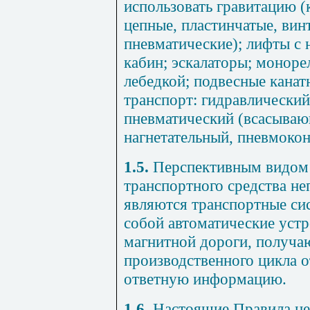
использовать гравитацию (
цепные, пластинчатые, вин
пневматические); лифты с
кабин; эскалаторы; мо
норе
лебедкой; подвесные кана
транспорт: гидравлический
пневматический (всасыва
нагнетательный, пневмокон
1.5.
Перспективным видом 
транспортного средства не
являются транспортные си
собой автоматические уст
магнитной дороги, получа
производственного цикла 
ответную информацию.
1.6.
Настоящие Правила не