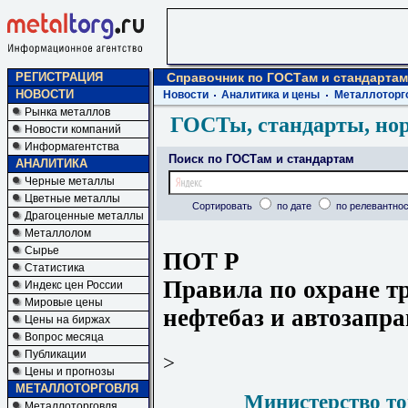
РЕГИСТРАЦИЯ
Справочник по ГОСТам и стандартам
НОВОСТИ
Новости
Аналитика и цены
Металлоторг
Рынка металлов
ГОСТы, стандарты, но
Новости компаний
Информагентства
Поиск по ГОСТам и стандартам
АНАЛИТИКА
Черные металлы
Цветные металлы
Сортировать
по дате
по релевантнос
Драгоценные металлы
Металлолом
Сырье
ПОТ Р
Статистика
Правила по охране т
Индекс цен России
Мировые цены
нефтебаз и автозапр
Цены на биржах
Вопрос месяца
Публикации
>
Цены и прогнозы
МЕТАЛЛОТОРГОВЛЯ
Министерство то
Металлоторговля