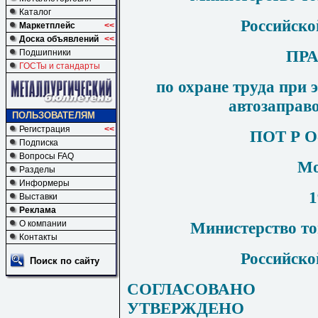
Каталог
Российско
Маркетплейс
<<
Доска объявлений
<<
ПР
Подшипники
ГОСТы и стандарты
по охране труда при 
автозаправ
ПОЛЬЗОВАТЕЛЯМ
Регистрация
<<
ПОТ
Р
О
Подписка
Вопросы FAQ
Мо
Разделы
Информеры
1
Выставки
Реклама
Министерство то
О компании
Контакты
Российско
Поиск по сайту
СОГЛАСОВАНО
УТВЕРЖДЕНО