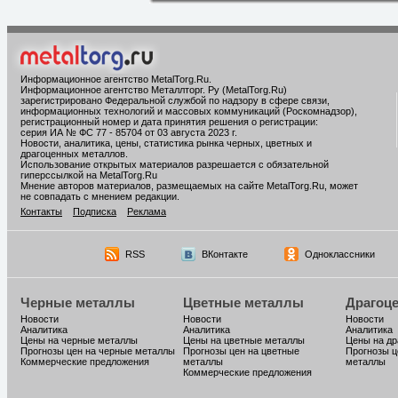
Информационное агентство MetalTorg.Ru
.
Информационное агентство Металлторг. Ру (MetalTorg.Ru)
зарегистрировано Федеральной службой по надзору в сфере связи,
информационных технологий и массовых коммуникаций (Роскомнадзор),
регистрационный номер и дата принятия решения о регистрации:
серия ИА № ФС 77 - 85704 от 03 августа 2023 г.
Новости, аналитика, цены, статистика рынка черных, цветных и
драгоценных металлов.
Использование открытых материалов разрешается с обязательной
гиперссылкой на MetalTorg.Ru
Мнение авторов материалов, размещаемых на сайте MetalTorg.Ru, может
не совпадать с мнением редакции.
Контакты
Подписка
Реклама
RSS
ВКонтакте
Одноклассники
Черные металлы
Цветные металлы
Драгоц
Новости
Новости
Новости
Аналитика
Аналитика
Аналитика
Цены на черные металлы
Цены на цветные металлы
Цены на д
Прогнозы цен на черные металлы
Прогнозы цен на цветные
Прогнозы ц
Коммерческие предложения
металлы
металлы
Коммерческие предложения