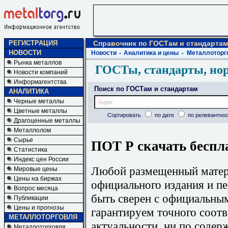
РЕГИСТРАЦИЯ
Справочник по ГОСТам и стандартам
НОВОСТИ
Новости
Аналитика и цены
Металлоторг
Рынка металлов
ГОСТы, стандарты, но
Новости компаний
Информагентства
Поиск по ГОСТам и стандартам
АНАЛИТИКА
Черные металлы
Цветные металлы
Сортировать
по дате
по релевантнос
Драгоценные металлы
Металлолом
Сырье
ПОТ Р скачать беспл
Статистика
Индекс цен России
Любой размещенный матери
Мировые цены
Цены на биржах
официального издания и п
Вопрос месяца
быть сверен с официальны
Публикации
Цены и прогнозы
гарантируем точного соотв
МЕТАЛЛОТОРГОВЛЯ
актуальности, ни по содер
Металлоторговля