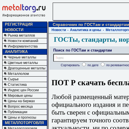
РЕГИСТРАЦИЯ
Справочник по ГОСТам и стандартам
НОВОСТИ
Новости
Аналитика и цены
Металлоторг
Рынка металлов
ГОСТы, стандарты, но
Новости компаний
Информагентства
Поиск по ГОСТам и стандартам
АНАЛИТИКА
Черные металлы
Цветные металлы
Сортировать
по дате
по релевантнос
Драгоценные металлы
Металлолом
Сырье
ПОТ Р скачать беспл
Статистика
Индекс цен России
Любой размещенный матери
Мировые цены
Цены на биржах
официального издания и п
Вопрос месяца
быть сверен с официальны
Публикации
Цены и прогнозы
гарантируем точного соотв
МЕТАЛЛОТОРГОВЛЯ
актуальности, ни по содер
Металлоторговля