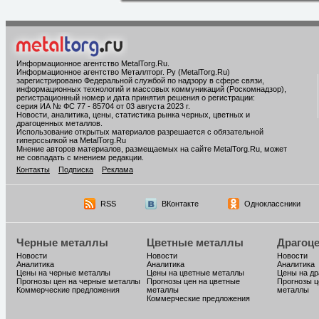
Информационное агентство MetalTorg.Ru
.
Информационное агентство Металлторг. Ру (MetalTorg.Ru)
зарегистрировано Федеральной службой по надзору в сфере связи,
информационных технологий и массовых коммуникаций (Роскомнадзор),
регистрационный номер и дата принятия решения о регистрации:
серия ИА № ФС 77 - 85704 от 03 августа 2023 г.
Новости, аналитика, цены, статистика рынка черных, цветных и
драгоценных металлов.
Использование открытых материалов разрешается с обязательной
гиперссылкой на MetalTorg.Ru
Мнение авторов материалов, размещаемых на сайте MetalTorg.Ru, может
не совпадать с мнением редакции.
Контакты
Подписка
Реклама
RSS
ВКонтакте
Одноклассники
Черные металлы
Цветные металлы
Драгоц
Новости
Новости
Новости
Аналитика
Аналитика
Аналитика
Цены на черные металлы
Цены на цветные металлы
Цены на д
Прогнозы цен на черные металлы
Прогнозы цен на цветные
Прогнозы ц
Коммерческие предложения
металлы
металлы
Коммерческие предложения