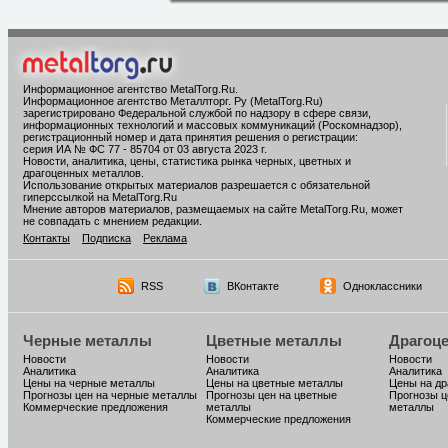
Информационное агентство MetalTorg.Ru
.
Информационное агентство Металлторг. Ру (MetalTorg.Ru)
зарегистрировано Федеральной службой по надзору в сфере связи,
информационных технологий и массовых коммуникаций (Роскомнадзор),
регистрационный номер и дата принятия решения о регистрации:
серия ИА № ФС 77 - 85704 от 03 августа 2023 г.
Новости, аналитика, цены, статистика рынка черных, цветных и
драгоценных металлов.
Использование открытых материалов разрешается с обязательной
гиперссылкой на MetalTorg.Ru
Мнение авторов материалов, размещаемых на сайте MetalTorg.Ru, может
не совпадать с мнением редакции.
Контакты
Подписка
Реклама
RSS
ВКонтакте
Одноклассники
Черные металлы
Цветные металлы
Драгоц
Новости
Новости
Новости
Аналитика
Аналитика
Аналитика
Цены на черные металлы
Цены на цветные металлы
Цены на д
Прогнозы цен на черные металлы
Прогнозы цен на цветные
Прогнозы ц
Коммерческие предложения
металлы
металлы
Коммерческие предложения