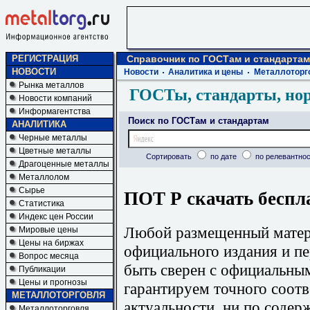
РЕГИСТРАЦИЯ
Справочник по ГОСТам и стандартам
НОВОСТИ
Новости
Аналитика и цены
Металлоторг
Рынка металлов
ГОСТы, стандарты, но
Новости компаний
Информагентства
Поиск по ГОСТам и стандартам
АНАЛИТИКА
Черные металлы
Цветные металлы
Сортировать
по дате
по релевантнос
Драгоценные металлы
Металлолом
Сырье
ПОТ Р скачать беспл
Статистика
Индекс цен России
Любой размещенный матери
Мировые цены
Цены на биржах
официального издания и п
Вопрос месяца
быть сверен с официальны
Публикации
Цены и прогнозы
гарантируем точного соотв
МЕТАЛЛОТОРГОВЛЯ
актуальности, ни по содер
Металлоторговля