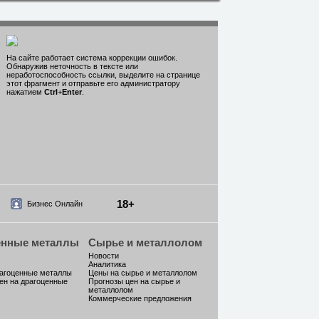
На сайте работает система коррекции ошибок.
Обнаружив неточность в тексте или
неработоспособность ссылки, выделите на странице
этот фрагмент и отправьте его администратору
нажатием
Ctrl
+
Enter
.
18+
Бизнес Онлайн
енные металлы
Сырье и металлолом
Новости
Аналитика
рагоценные металлы
Цены на сырье и металлолом
ен на драгоценные
Прогнозы цен на сырье и
металлолом
Коммерческие предложения