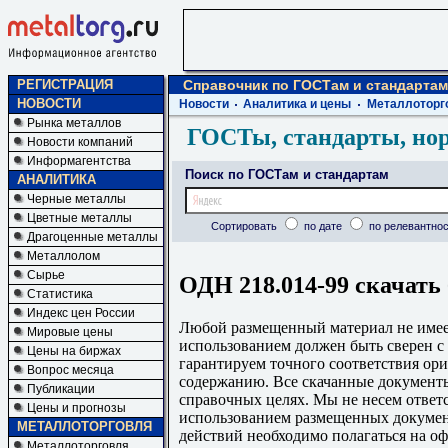
РЕГИСТРАЦИЯ
Справочник по ГОСТам и стандартам
НОВОСТИ
Новости
Аналитика и цены
Металлоторг
Рынка металлов
ГОСТы, стандарты, но
Новости компаний
Информагентства
Поиск по ГОСТам и стандартам
АНАЛИТИКА
Черные металлы
Цветные металлы
Сортировать
по дате
по релевантнос
Драгоценные металлы
Металлолом
Сырье
ОДН 218.014-99 скачать
Статистика
Индекс цен России
Любой размещенный материал не имеет
Мировые цены
использованием должен быть сверен 
Цены на биржах
гарантируем точного соответствия ори
Вопрос месяца
содержанию. Все скачанные документы
Публикации
справочных целях. Мы не несем ответс
Цены и прогнозы
использованием размещенных докумен
МЕТАЛЛОТОРГОВЛЯ
действий необходимо полагаться на о
Металлоторговля