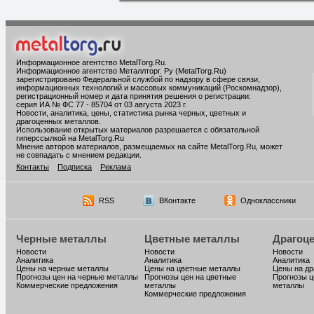
Информационное агентство MetalTorg.Ru
.
Информационное агентство Металлторг. Ру (MetalTorg.Ru)
зарегистрировано Федеральной службой по надзору в сфере связи,
информационных технологий и массовых коммуникаций (Роскомнадзор),
регистрационный номер и дата принятия решения о регистрации:
серия ИА № ФС 77 - 85704 от 03 августа 2023 г.
Новости, аналитика, цены, статистика рынка черных, цветных и
драгоценных металлов.
Использование открытых материалов разрешается с обязательной
гиперссылкой на MetalTorg.Ru
Мнение авторов материалов, размещаемых на сайте MetalTorg.Ru, может
не совпадать с мнением редакции.
Контакты
Подписка
Реклама
RSS
ВКонтакте
Одноклассники
Черные металлы
Цветные металлы
Драгоц
Новости
Новости
Новости
Аналитика
Аналитика
Аналитика
Цены на черные металлы
Цены на цветные металлы
Цены на д
Прогнозы цен на черные металлы
Прогнозы цен на цветные
Прогнозы ц
Коммерческие предложения
металлы
металлы
Коммерческие предложения