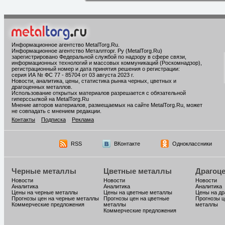
Информационное агентство MetalTorg.Ru
.
Информационное агентство Металлторг. Ру (MetalTorg.Ru)
зарегистрировано Федеральной службой по надзору в сфере связи,
информационных технологий и массовых коммуникаций (Роскомнадзор),
регистрационный номер и дата принятия решения о регистрации:
серия ИА № ФС 77 - 85704 от 03 августа 2023 г.
Новости, аналитика, цены, статистика рынка черных, цветных и
драгоценных металлов.
Использование открытых материалов разрешается с обязательной
гиперссылкой на MetalTorg.Ru
Мнение авторов материалов, размещаемых на сайте MetalTorg.Ru, может
не совпадать с мнением редакции.
Контакты
Подписка
Реклама
RSS
ВКонтакте
Одноклассники
Черные металлы
Цветные металлы
Драгоц
Новости
Новости
Новости
Аналитика
Аналитика
Аналитика
Цены на черные металлы
Цены на цветные металлы
Цены на д
Прогнозы цен на черные металлы
Прогнозы цен на цветные
Прогнозы ц
Коммерческие предложения
металлы
металлы
Коммерческие предложения