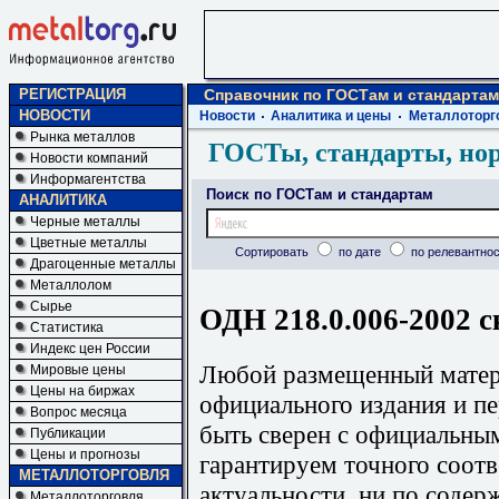
РЕГИСТРАЦИЯ
Справочник по ГОСТам и стандартам
НОВОСТИ
Новости
Аналитика и цены
Металлоторг
Рынка металлов
ГОСТы, стандарты, но
Новости компаний
Информагентства
Поиск по ГОСТам и стандартам
АНАЛИТИКА
Черные металлы
Цветные металлы
Сортировать
по дате
по релевантнос
Драгоценные металлы
Металлолом
Сырье
ОДН 218.0.006-2002 с
Статистика
Индекс цен России
Любой размещенный матери
Мировые цены
Цены на биржах
официального издания и п
Вопрос месяца
быть сверен с официальны
Публикации
Цены и прогнозы
гарантируем точного соотв
МЕТАЛЛОТОРГОВЛЯ
актуальности, ни по содер
Металлоторговля