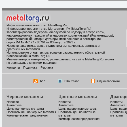
Информационное агентство MetalTorg.Ru
.
Информационное агентство Металлторг. Ру (MetalTorg.Ru)
зарегистрировано Федеральной службой по надзору в сфере связи,
информационных технологий и массовых коммуникаций (Роскомнадзор),
регистрационный номер и дата принятия решения о регистрации:
серия ИА № ФС 77 - 85704 от 03 августа 2023 г.
Новости, аналитика, цены, статистика рынка черных, цветных и
драгоценных металлов.
Использование открытых материалов разрешается с обязательной
гиперссылкой на MetalTorg.Ru
Мнение авторов материалов, размещаемых на сайте MetalTorg.Ru, может
не совпадать с мнением редакции.
Контакты
Подписка
Реклама
RSS
ВКонтакте
Одноклассники
Черные металлы
Цветные металлы
Драгоц
Новости
Новости
Новости
Аналитика
Аналитика
Аналитика
Цены на черные металлы
Цены на цветные металлы
Цены на д
Прогнозы цен на черные металлы
Прогнозы цен на цветные
Прогнозы ц
Коммерческие предложения
металлы
металлы
Коммерческие предложения