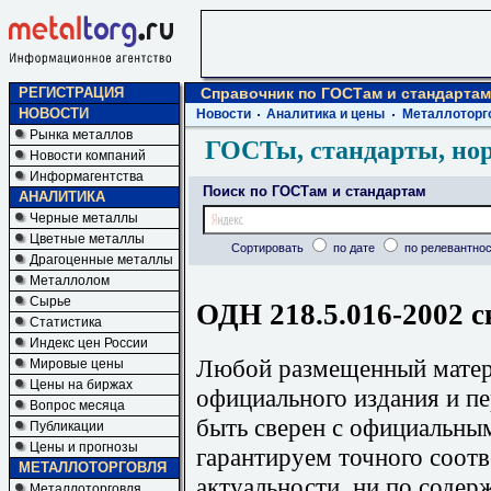
РЕГИСТРАЦИЯ
Справочник по ГОСТам и стандартам
НОВОСТИ
Новости
Аналитика и цены
Металлоторг
Рынка металлов
ГОСТы, стандарты, но
Новости компаний
Информагентства
Поиск по ГОСТам и стандартам
АНАЛИТИКА
Черные металлы
Цветные металлы
Сортировать
по дате
по релевантнос
Драгоценные металлы
Металлолом
Сырье
ОДН 218.5.016-2002 с
Статистика
Индекс цен России
Любой размещенный матери
Мировые цены
Цены на биржах
официального издания и п
Вопрос месяца
быть сверен с официальны
Публикации
Цены и прогнозы
гарантируем точного соотв
МЕТАЛЛОТОРГОВЛЯ
актуальности, ни по содер
Металлоторговля