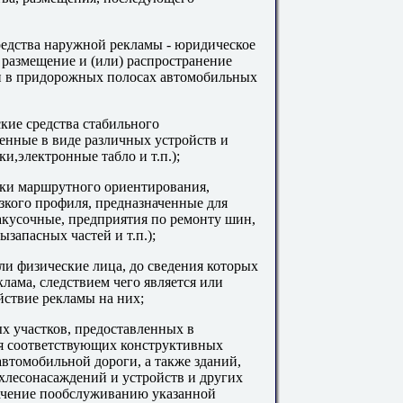
редства наружной рекламы - юридическое
размещение и (или) распространение
и в придорожных полосах автомобильных
кие средства стабильного
енные в виде различных устройств и
и,электронные табло и т.п.);
ки маршрутного ориентирования,
кого профиля, предназначенные для
кусочные, предприятия по ремонту шин,
запасных частей и т.п.);
и физические лица, до сведения которых
лама, следствием чего является или
йствие рекламы на них;
х участков, предоставленных в
я соответствующих конструктивных
томобильной дороги, а также зданий,
хлесонасаждений и устройств и других
ачение пообслуживанию указанной