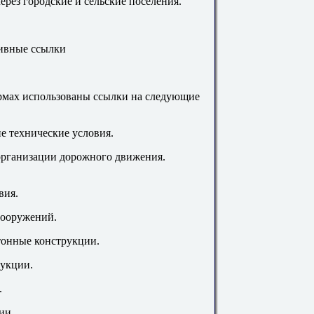
ерез городские и сельские поселения.
ивные ссылки
рмах использованы ссылки на следующие
 технические условия.
организации дорожного движения.
вия.
сооружений.
тонные конструкции.
укции.
.
ии.