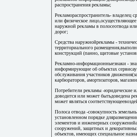
распространения рекламы;
Рекламораспространитель- владелец с
или физическое лицо,осуществляющее 
наружной рекламы в полосеотвода ил
дорог;
Средства наружнойрекламы - техничес
территориального размещения,выполн
конструкций (панно, щитовые установк
Рекламно-информационныезнаки - зна
информирующие об объектах сервисауз
обслуживания участников движения(за
карбюраторов, амортизаторов, магазины
Потребители рекламы -юридические ил
доводится или может бытьдоведена рек
может являться соответствующеевозде
Полоса отвода -совокупность земельны
установленном порядке дляразмещени
элементов и инженерных сооруженийав
сооружений, защитных и декоративны
объектов, имеющих специальное назн