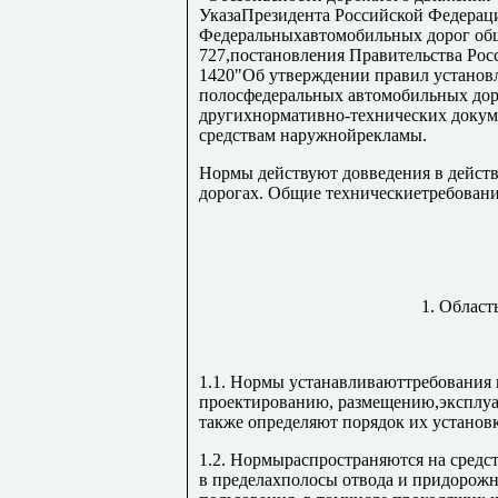
УказаПрезидента Российской Федерац
Федеральныхавтомобильных дорог обще
727,постановления Правительства Росс
1420"Об утверждении правил установ
полосфедеральных автомобильных дор
другихнормативно-технических докум
средствам наружнойрекламы.
Нормы действуют довведения в дейст
дорогах. Общие техническиетребовани
1. Област
1.1. Нормы устанавливаюттребования 
проектированию, размещению,эксплуа
также определяют порядок их установ
1.2. Нормыраспространяются на средс
в пределахполосы отвода и придорож