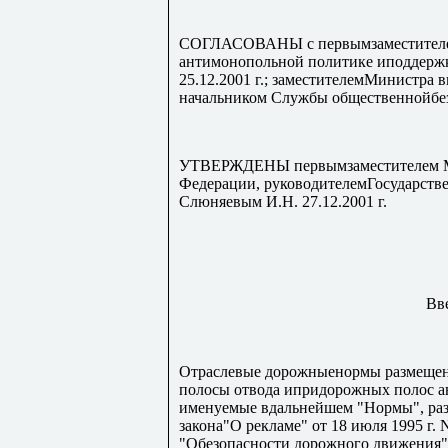
СОГЛАСОВАНЫ с первымзаместителем
антимонопольной политике иподдержк
25.12.2001 г.; заместителемМинистра 
начальником Службы общественнойбезо
УТВЕРЖДЕНЫ первымзаместителем Ми
Федерации, руководителемГосударств
Слюняевым И.Н. 27.12.2001 г.
Вв
Отраслевые дорожныенормы размещени
полосы отвода ипридорожных полос а
именуемые вдальнейшем "Нормы", раз
закона"О рекламе" от 18 июля 1995 г.
"Обезопасности дорожного движения" о