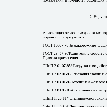
пользования, в томчисле проходящих ч
2. Нормат
В настоящих отраслевыхдорожных но
нормативные документы:
ГОСТ 10807-78 Знакидорожные. Общие
ГОСТ 23457-86Технические средства 
Правила применения.
СНиП 2.01.07-85*Нагрузки и воздейст
СНиП 2.02.01-83Основания зданий и 
СНиП 2.03.01-84 Бетонныеи железобе
СНиП 2.03.06-85Алюминиевые констр
СНиП II-23-81* Стальныеконструкции
СНиП II-25-80* Деревянныеконструкц