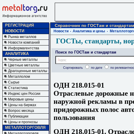
РЕГИСТРАЦИЯ
Справочник по ГОСТам и стандартам
НОВОСТИ
Новости
Аналитика и цены
Металлоторг
Рынка металлов
ГОСТы, стандарты, но
Новости компаний
Информагентства
Поиск по ГОСТам и стандартам
АНАЛИТИКА
Черные металлы
Цветные металлы
Сортировать
по дате
по релевантнос
Драгоценные металлы
Металлолом
Сырье
ОДН 218.015-01
Статистика
Отраслевые дорожные н
Индекс цен России
Мировые цены
наружной рекламы в пре
Цены на биржах
придорожных полос авт
Вопрос месяца
пользования
Публикации
Цены и прогнозы
МЕТАЛЛОТОРГОВЛЯ
ОДН 218.015-01. Отрас
Металлоторговля