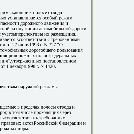
примыкающие к полосе отвода
рых устанавливается особый режим
опасности дорожного движения и
паснойэксплуатации автомобильной дороги
с учетомперспективы их размещения.
вается всоответствии с требованиями
ии от 27 июня1998 г. N 727 "О
томобильных дорогобщего пользования"
анияпридорожных полос федеральных
ания",утвержденных постановлением
т 1 декабря1998 г. N 1420.
редствам наружной рекламы
ещаемые в пределах полосы отвода и
г, в том числе проходящих через
жнысоответствовать требованиям
 правовых актовРоссийской Федерации и
орожных норм.