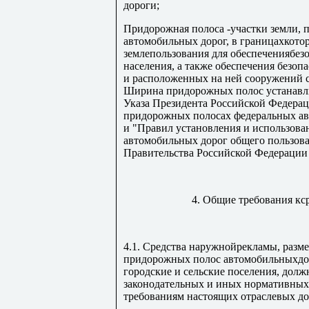
дороги;
Придорожная полоса -участки земли, 
автомобильных дорог, в границахкото
землепользования для обеспечениябез
населения, а также обеспечения безо
и расположенных на ней сооружений 
Ширина придорожных полос устанавли
Указа Президента Российской Федерац
придорожных полосах федеральных ав
и "Правил установления и использов
автомобильных дорог общего пользов
Правительства Российской Федерации о
4. Общие требования кс
4.1. Средства наружнойрекламы, разм
придорожных полос автомобильныхдоро
городские и сельские поселения, дол
законодательных и иных нормативных
требованиям настоящих отраслевых д