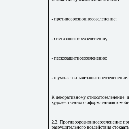
- противоэрозионноеозеленение;
- снегозащитноеозеленение;
- пескозащитноеозеленение;
- шумо-газо-пылезащитноеозеленение.
К декоративному относятозеленение, и
художественного оформленияавтомоби
2.2. Противоэрозионноеозеленение пр
разрушительного воздействия стокаа