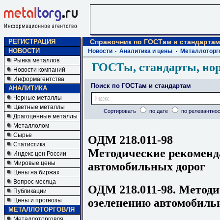
РЕГИСТРАЦИЯ
Справочник по ГОСТам и стандартам
НОВОСТИ
Новости
Аналитика и цены
Металлоторг
Рынка металлов
ГОСТы, стандарты, но
Новости компаний
Информагентства
Поиск по ГОСТам и стандартам
АНАЛИТИКА
Черные металлы
Цветные металлы
Сортировать
по дате
по релевантнос
Драгоценные металлы
Металлолом
Сырье
ОДМ 218.011-98
Статистика
Методические рекоменд
Индекс цен России
Мировые цены
автомобильных дорог
Цены на биржах
Вопрос месяца
ОДМ 218.011-98. Методи
Публикации
озеленению автомобиль
Цены и прогнозы
МЕТАЛЛОТОРГОВЛЯ
Металлоторговля