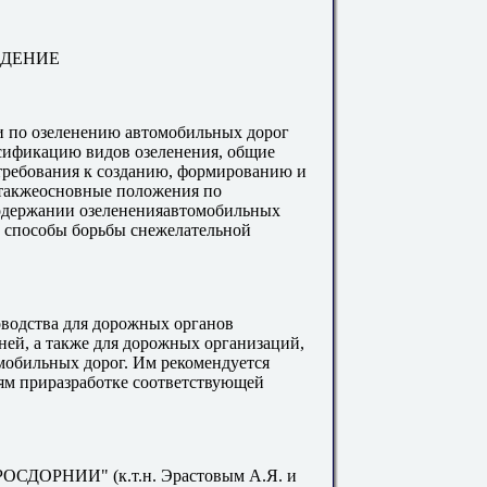
ЕДЕНИЕ
 по озеленению автомобильных дорог
сификацию видов озеленения, общие
требования к созданию, формированию и
 такжеосновные положения по
содержании озелененияавтомобильных
е способы борьбы снежелательной
оводства для дорожных органов
ней, а также для дорожных организаций,
мобильных дорог. Им рекомендуется
ям приразработке соответствующей
РОСДОРНИИ" (к.т.н. Эрастовым А.Я. и