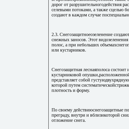
дорог от разрушительногодействия ра
селевыми потоками, а также сцелью б
создают в каждом случае поспециально
2.3. Снегозащитноеозеленение создаю
снежных заносов. Этот видозеленения
полос, а при небольших объемахснегоп
или кустарников.
Снегозащитная леснаяполоса состоит и
кустарниковой опушки,расположенной
представляет собой густуюдвухрядную
которой путем систематическойстриж
плотность и форму.
По своему действиюснегозащитные по
преграду, внутри и вблизикоторой сни
отложение снега.