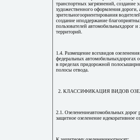
транспортных загрязнений, создание э
художественного оформления дороги, 
зрительногоориентирования водителей.
создание иподдержание благоприятны
пользователей автомобильныхдорог и 
территорий.
1.4. Размещение всехвидов озеленения
федеральных автомобильныхдорогах о
в пределах придорожной полосыширин
полосы отвода.
2. КЛАССИФИКАЦИЯ ВИДОВ О
2.1. Озеленениеавтомобильных дорог р
защитное озеленение идекоративное о
К защитному озеленениюотносят: