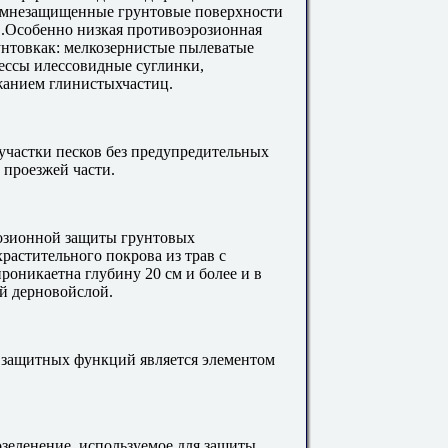
омнезащищенные грунтовые поверхности
в.Особенно низкая противоэрозионная
унтовкак: мелкозернистые пылеватые
лессы илессовидные суглинки,
жанием глинистыхчастиц.
частки песков без предупредительных
 проезжей части.
озионной защиты грунтовых
храстительного покрова из трав с
проникаетна глубину 20 см и более и в
ый дерновойслой.
защитных функций является элементом
зеленение, используемое для защиты