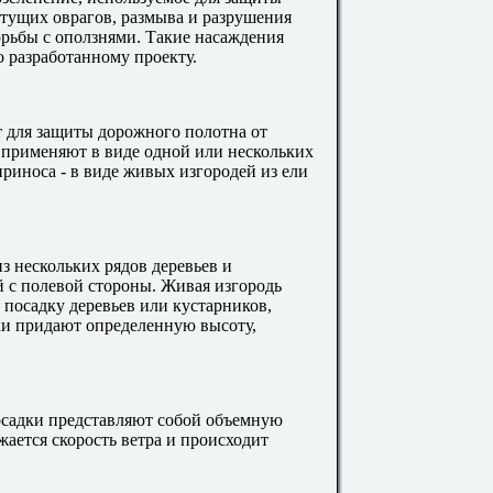
стущих оврагов, размыва и разрушения
орьбы с оползнями. Такие насаждения
 разработанному проекту.
т для защиты дорожного полотна от
 применяют в виде одной или нескольких
риноса - в виде живых изгородей из ели
з нескольких рядов деревьев и
 с полевой стороны. Живая изгородь
 посадку деревьев или кустарников,
ки придают определенную высоту,
садки представляют собой объемную
жается скорость ветра и происходит