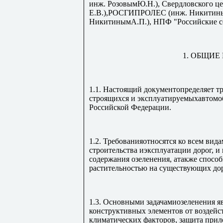
инж. РозовымЮ.Н.), Свердловского 
Е.В.),РОСГИПРОЛЕС (инж. Никитиным 
НикитинымА.П.), НПФ "Российские сем
1. ОБЩИ
1.1. Настоящий документопределяет т
строящихся и эксплуатируемыхавтомо
Российской Федерации.
1.2. Требованияотносятся ко всем вид
строительства иэксплуатации дорог, и
содержания озеленения, атакже спосо
растительностью на существующих дор
1.3. Основными задачамиозеленения я
конструктивных элементов от воздейс
климатических факторов, защита прил