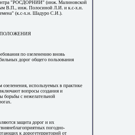
центра "РОСДОРНИИ" (инж. Малиновской
В.П., инж. Полосиной Л.И. и к.с-х.н.
ена" (к.с-х.н. Шадуро С.И.).
Е ПОЛОЖЕНИЯ
ребования по озеленению вновь
бильных дорог общего пользования
ам озеленения, используемых в практике
 включают вопросы создания и
бы борьбы с нежелательной
огах.
вляются защита дорог и их
твиянеблагоприятных погодно-
егающих к дорогетерриторий от