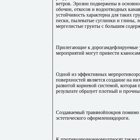
ветров. Эрозии подвержены в основн
обочин, откосов и водоотводных кана
устойчивость характерна для таких гр
пески, пылеватые суглинки и глины, 
мергелистые грунты с большим содер
Прилегающие к дорогамдефлируемые у
мероприятий могут привести кзаносам
Одной из эффективных мерпротивоэр
поверхностей является создание на ни
развитой корневой системой, которая 
результате образует плотный и прочн
Создаваемый травянойпокров помимо 
эстетического оформлениядороги.
К противоэрозионномуотносят также о