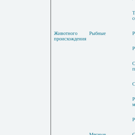
Т
с
Животного
Рыбные
Р
происхождения
Р
О
п
С
Р
м
Р
Мясные
С