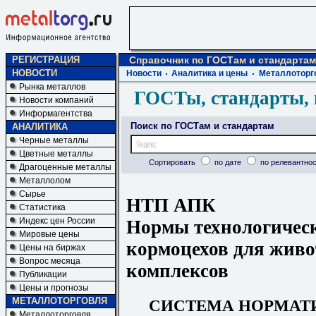
РЕГИСТРАЦИЯ
Справочник по ГОСТам и стандартам
НОВОСТИ
Новости
Аналитика и цены
Металлоторг
Рынка металлов
ГОСТы, стандарты, 
Новости компаний
Информагентства
Поиск по ГОСТам и стандартам
АНАЛИТИКА
Черные металлы
Цветные металлы
Сортировать
по дате
по релевантнос
Драгоценные металлы
Металлолом
Сырье
НТП АПК
Статистика
Индекс цен России
Нормы технологичес
Мировые цены
кормоцехов для живо
Цены на биржах
Вопрос месяца
комплексов
Публикации
Цены и прогнозы
МЕТАЛЛОТОРГОВЛЯ
СИСТЕМА НОРМАТ
Металлоторговля