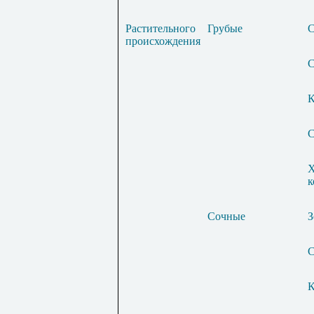
Растительного
Грубые
С
происхождения
С
К
С
Х
к
Сочные
З
С
К