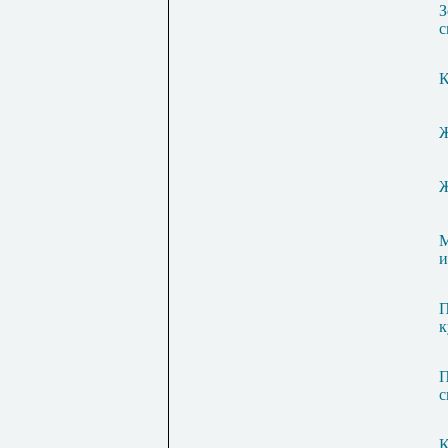
З
с
К
Ж
Ж
М
и
П
к
П
с
К