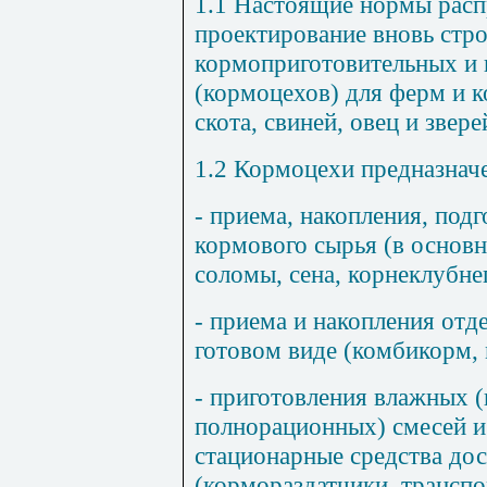
1.1 Настоящие нормы расп
проектирование вновь стр
кормоприготовительных и
(кормоцехов) для ферм и к
скота, свиней, овец и звере
1.2 Кормоцехи предназнач
- приема, накопления, под
кормового сырья (в основн
соломы, сена, корнеклубнеп
- приема и накопления отд
готовом виде (комбикорм, м
- приготовления влажных 
полнорационных) смесей и
стационарные средства до
(кормораздатчики, транспор