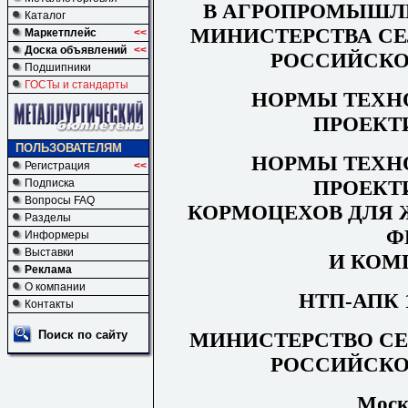
В АГРОПРОМЫШЛ
Каталог
МИНИСТЕРСТВА СЕ
Маркетплейс
<<
Доска объявлений
<<
РОССИЙСКО
Подшипники
ГОСТы и стандарты
НОРМЫ ТЕХН
ПРОЕКТ
ПОЛЬЗОВАТЕЛЯМ
НОРМЫ ТЕХН
Регистрация
<<
ПРОЕКТ
Подписка
Вопросы FAQ
КОРМОЦЕХОВ ДЛЯ
Разделы
Ф
Информеры
Выставки
И КОМ
Реклама
О компании
НТП-АПК 1.
Контакты
МИНИСТЕРСТВО СЕ
Поиск по сайту
РОССИЙСКО
Моск