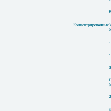
В
Концентрированные
З
б
-
-
Ж
П
(
Ж