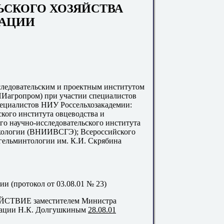
ЬСКОГО ХОЗЯЙСТВА
РАЦИИ
едовательским и проектным институтом
Иагропром) при участии специалистов
ециалистов НИУ Россельхозакадемии:
кого института овцеводства и
о научно-исследовательского института
экологии (ВНИИВСГЭ); Всероссийского
 гельминтологии им. К.И. Скрябина
 (протокол от 03.08.01 № 23)
ТВИЕ заместителем Министра
ерации Н.К. Долгушкиным
28.08.01