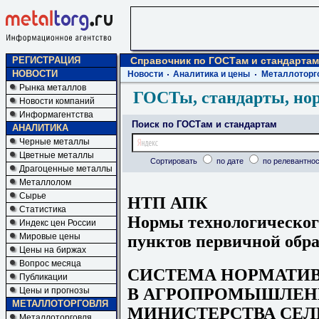
РЕГИСТРАЦИЯ
Справочник по ГОСТам и стандартам
НОВОСТИ
Новости
Аналитика и цены
Металлоторг
Рынка металлов
ГОСТы, стандарты, но
Новости компаний
Информагентства
Поиск по ГОСТам и стандартам
АНАЛИТИКА
Черные металлы
Цветные металлы
Сортировать
по дате
по релевантнос
Драгоценные металлы
Металлолом
Сырье
НТП АПК
Статистика
Нормы технологическог
Индекс цен России
Мировые цены
пунктов первичной обр
Цены на биржах
Вопрос месяца
СИСТЕМА НОРМАТИ
Публикации
В АГРОПРОМЫШЛЕН
Цены и прогнозы
МЕТАЛЛОТОРГОВЛЯ
МИНИСТЕРСТВА СЕЛ
Металлоторговля