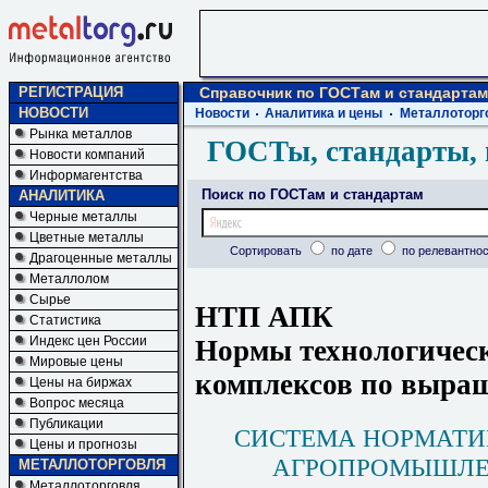
РЕГИСТРАЦИЯ
Справочник по ГОСТам и стандартам
НОВОСТИ
Новости
Аналитика и цены
Металлоторг
Рынка металлов
ГОСТы, стандарты, 
Новости компаний
Информагентства
Поиск по ГОСТам и стандартам
АНАЛИТИКА
Черные металлы
Цветные металлы
Сортировать
по дате
по релевантнос
Драгоценные металлы
Металлолом
Сырье
НТП АПК
Статистика
Индекс цен России
Нормы технологичес
Мировые цены
комплексов по выра
Цены на биржах
Вопрос месяца
Публикации
СИСТЕМА НОРМАТИ
Цены и прогнозы
АГРОПРОМЫШЛЕ
МЕТАЛЛОТОРГОВЛЯ
Металлоторговля