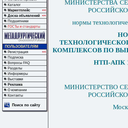
МИНИСТЕРСТВА СЕ
Каталог
РОССИЙСКО
Маркетплейс
<<
Доска объявлений
<<
нормы технологиче
Подшипники
ГОСТы и стандарты
Н
ТЕХНОЛОГИЧЕСКО
ПОЛЬЗОВАТЕЛЯМ
КОМПЛЕКСОВ ПО В
Регистрация
<<
Подписка
НТП-АПК 1.
Вопросы FAQ
Разделы
Информеры
Выставки
Реклама
МИНИСТЕРСТВО СЕ
О компании
РОССИЙСКО
Контакты
Поиск по сайту
Моск