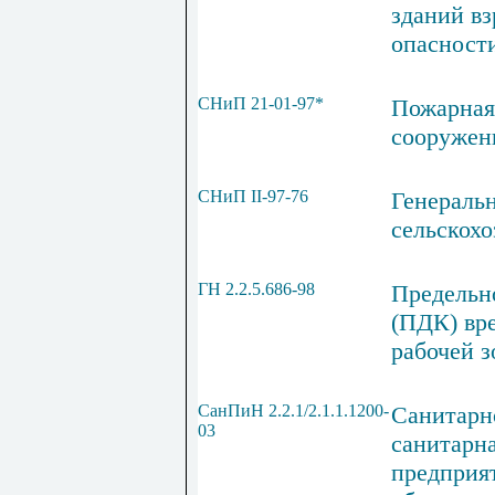
зданий в
опасност
СНиП 21-01-97*
Пожарная
сооружен
СНиП
II
-97-76
Генераль
сельскох
ГН 2.2.5.686-98
Предельн
(ПДК) вр
рабочей 
СанПиН 2.2.1/2.1.1.1200-
Санитарн
03
санитарн
предприя