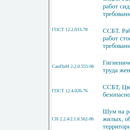
работ си
требован
ГОСТ 12.2.033-78
ССБТ. Ра
работ ст
требован
Гигиенич
СанПиН 2.2.0.555-96
труда же
ССБТ, Цв
ГОСТ 12.4.026-76
безопасн
Шум на р
жилых, о
СН
2.2.4/2.1.8.562-96
территор