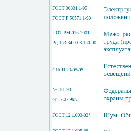
ГОСТ 30331.1-95
Электроу
положени
ГОС
T
Р 50571.1-93
ПОТ РМ-016-2001,
Межотрас
труда (пр
РД 153-34.0-03.150-00
эксплуата
Естествен
СНиП 23-05-95
освещени
№ 181-93
Федераль
охраны т
от 17.07.99г.
Шум. Общ
ГОСТ
12.1.003-83*
ГОСТ 12.1.005-88