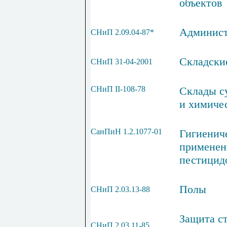
объектов
Админист
СНиП 2.09.04-87*
Складски
СНиП 31-04-2001
СНиП
II
-108-78
Склады с
и химиче
СанПиН 1.2.1077-01
Гигиенич
применен
пестицид
Полы
СНиП 2.03.13-88
Защита с
СНиП 2.03.11-85