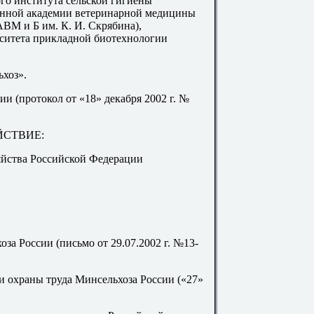
ого института сельской гигиены
енной академии ветеринарной медицины
АВМ и Б им. К. И. Скрябина),
рситета прикладной биотехнологии
хоз».
 (протокол от «18» декабря 2002 г. №
ЙСТВИЕ:
яйства Российской
Федерации
оза России
(письмо
от 29.07.2002 г. №13-
и охраны труда Минсельхоза России («27»