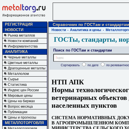
РЕГИСТРАЦИЯ
Справочник по ГОСТам и стандартам
НОВОСТИ
Новости
Аналитика и цены
Металлоторг
Рынка металлов
ГОСТы, стандарты, но
Новости компаний
Информагентства
Поиск по ГОСТам и стандартам
АНАЛИТИКА
Черные металлы
Цветные металлы
Сортировать
по дате
по релевантнос
Драгоценные металлы
Металлолом
Сырье
НТП АПК
Статистика
Нормы технологическог
Индекс цен России
Мировые цены
ветеринарных объектов 
Цены на биржах
населенных пунктов
Вопрос месяца
Публикации
СИСТЕМА НОРМАТИВНЫХ ДОК
Цены и прогнозы
В АГРОПРОМЫШЛЕННОМ КОМ
МЕТАЛЛОТОРГОВЛЯ
МИНИСТЕРСТВА СЕЛЬСКОГО Х
Металлоторговля