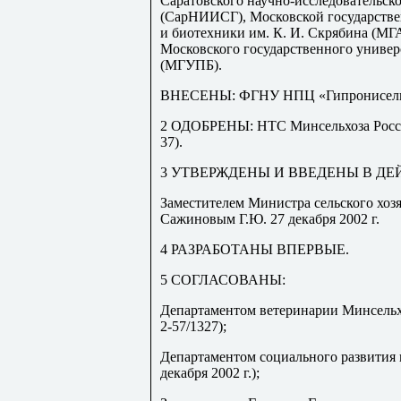
Саратовского научно-исследовательск
(СарНИИСГ), Московской государств
и биотехники им. К. И. Скрябина (МГ
Московского государственного униве
(МГУПБ).
ВНЕСЕНЫ: ФГНУ НПЦ «Гипронисель
2 ОДОБРЕНЫ: НТС Минсельхоза России
37).
3
УТВЕРЖДЕНЫ
И ВВЕДЕНЫ В ДЕ
Заместителем Министра сельского хоз
Сажиновым Г.Ю. 27 декабря 2002 г.
4
РАЗРАБОТАНЫ
ВПЕРВЫЕ.
5 СОГЛАСОВАНЫ:
Департаментом ветеринарии Минсельх
2-57/1327);
Департаментом социального развития 
декабря 2002 г.);