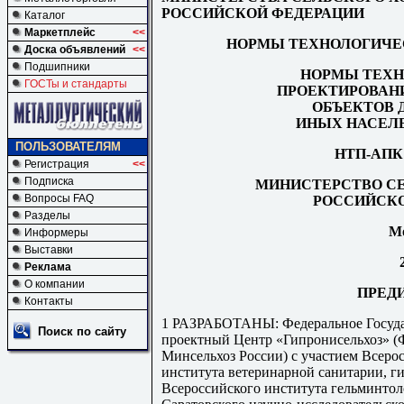
РОССИЙСКОЙ ФЕДЕРАЦИИ
Каталог
Маркетплейс
<<
НОРМЫ ТЕХНОЛОГИЧЕ
Доска объявлений
<<
Подшипники
НОРМЫ ТЕХН
ГОСТы и стандарты
ПРОЕКТИРОВАН
ОБЪЕКТОВ 
ИНЫХ НАСЕЛ
ПОЛЬЗОВАТЕЛЯМ
НТП-АПК 1
Регистрация
<<
Подписка
МИНИСТЕРСТВО СЕ
Вопросы FAQ
РОССИЙСКО
Разделы
М
Информеры
Выставки
Реклама
О компании
ПРЕД
Контакты
1 РАЗРАБОТАНЫ: Федеральное Госуда
Поиск по сайту
проектный Центр «Гипронисельхоз» 
Минсельхоз России) с участием Всеро
института ветеринарной санитарии, 
Всероссийского института гельминто