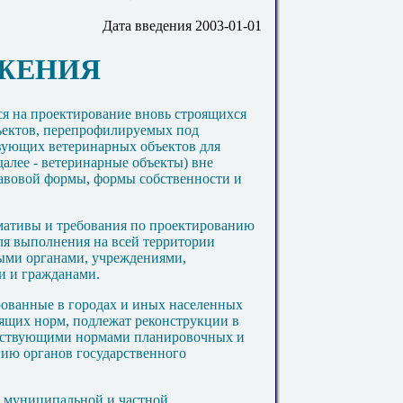
Дата введения 2003-01-01
ЖЕНИЯ
я на проектирование вновь строящихся
ъектов, перепрофилируемых под
вующих ветеринарных объектов для
алее - ветеринарные объекты) вне
авовой формы, формы собственности и
мативы и требования по проектированию
ля выполнения на всей территории
ыми органами, учреждениями,
и и гражданами.
рованные в городах и иных населенных
оящих норм, подлежат реконструкции в
действующими нормами планировочных и
ию органов государственного
в муниципальной и частной