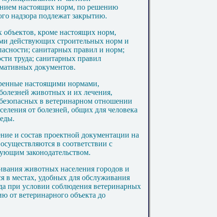
ением настоящих норм, по решению
ого надзора подлежат закрытию.
 объектов, кроме настоящих норм,
ями действующих строительных норм и
пасности; санитарных правил и норм;
сти труда; санитарных правил
рмативных документов.
тренные настоящими нормами,
болезней животных и их лечения,
 безопасных в ветеринарном отношении
селения от болезней, общих для человека
еды.
дение и состав проектной документации на
 осуществляются в соответствии с
ующим законодательством.
ивания животных населения городов и
 в местах, удобных для обслуживания
ода при условии соблюдения ветеринарных
ю от ветеринарного объекта до