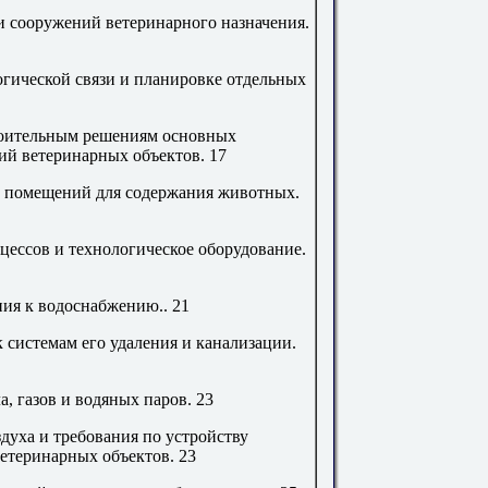
и сооружений ветеринарного назначения
.
огической связи и планировке отдельных
троительным решениям основных
ий ветеринарных объектов
.
17
в помещений для содержания животных
.
цессов и технологическое оборудование
.
ния к водоснабжению
..
21
к системам его удаления и канализации
.
, газов и водяных паров
.
23
духа и требования по устройству
етеринарных объектов
.
23