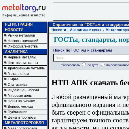
РЕГИСТРАЦИЯ
Справочник по ГОСТам и стандартам
НОВОСТИ
Новости
Аналитика и цены
Металлоторг
Рынка металлов
ГОСТы, стандарты, но
Новости компаний
Информагентства
Поиск по ГОСТам и стандартам
АНАЛИТИКА
Черные металлы
Цветные металлы
Сортировать
по дате
по релевантнос
Драгоценные металлы
Металлолом
Сырье
НТП АПК скачать бе
Статистика
Индекс цен России
Любой размещенный матери
Мировые цены
Цены на биржах
официального издания и п
Вопрос месяца
быть сверен с официальны
Публикации
Цены и прогнозы
гарантируем точного соотв
МЕТАЛЛОТОРГОВЛЯ
актуальности, ни по содер
Металлоторговля