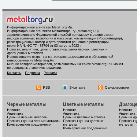
Информационное агентство MetalTorg.Ru
.
Информационное агентство Металлторг. Ру (MetalTorg.Ru)
зарегистрировано Федеральной службой по надзору в сфере связи,
информационных технологий и массовых коммуникаций (Роскомнадзор),
регистрационный номер и дата принятия решения о регистрации:
серия ИА № ФС 77 - 85704 от 03 августа 2023 г.
Новости, аналитика, цены, статистика рынка черных, цветных и
драгоценных металлов.
Использование открытых материалов разрешается с обязательной
гиперссылкой на MetalTorg.Ru
Мнение авторов материалов, размещаемых на сайте MetalTorg.Ru, может
не совпадать с мнением редакции.
Контакты
Подписка
Реклама
RSS
ВКонтакте
Одноклассники
Черные металлы
Цветные металлы
Драгоц
Новости
Новости
Новости
Аналитика
Аналитика
Аналитика
Цены на черные металлы
Цены на цветные металлы
Цены на д
Прогнозы цен на черные металлы
Прогнозы цен на цветные
Прогнозы ц
Коммерческие предложения
металлы
металлы
Коммерческие предложения