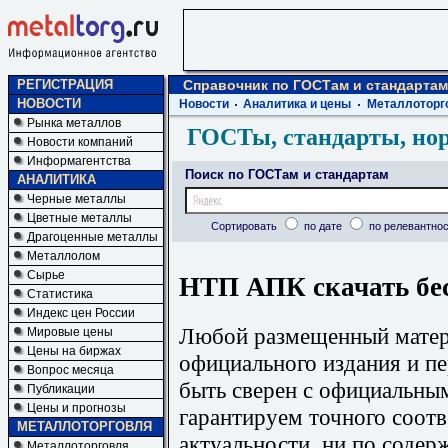
РЕГИСТРАЦИЯ
Справочник по ГОСТам и стандартам
НОВОСТИ
Новости
Аналитика и цены
Металлоторг
Рынка металлов
ГОСТы, стандарты, но
Новости компаний
Информагентства
Поиск по ГОСТам и стандартам
АНАЛИТИКА
Черные металлы
Цветные металлы
Сортировать
по дате
по релевантнос
Драгоценные металлы
Металлолом
Сырье
НТП АПК скачать бе
Статистика
Индекс цен России
Любой размещенный матери
Мировые цены
Цены на биржах
официального издания и п
Вопрос месяца
быть сверен с официальны
Публикации
Цены и прогнозы
гарантируем точного соотв
МЕТАЛЛОТОРГОВЛЯ
актуальности, ни по содер
Металлоторговля