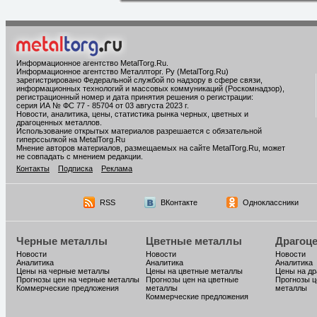
Информационное агентство MetalTorg.Ru
.
Информационное агентство Металлторг. Ру (MetalTorg.Ru)
зарегистрировано Федеральной службой по надзору в сфере связи,
информационных технологий и массовых коммуникаций (Роскомнадзор),
регистрационный номер и дата принятия решения о регистрации:
серия ИА № ФС 77 - 85704 от 03 августа 2023 г.
Новости, аналитика, цены, статистика рынка черных, цветных и
драгоценных металлов.
Использование открытых материалов разрешается с обязательной
гиперссылкой на MetalTorg.Ru
Мнение авторов материалов, размещаемых на сайте MetalTorg.Ru, может
не совпадать с мнением редакции.
Контакты
Подписка
Реклама
RSS
ВКонтакте
Одноклассники
Черные металлы
Цветные металлы
Драгоц
Новости
Новости
Новости
Аналитика
Аналитика
Аналитика
Цены на черные металлы
Цены на цветные металлы
Цены на д
Прогнозы цен на черные металлы
Прогнозы цен на цветные
Прогнозы ц
Коммерческие предложения
металлы
металлы
Коммерческие предложения