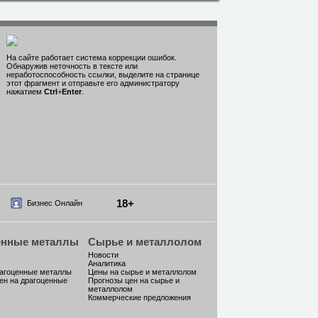
На сайте работает система коррекции ошибок.
Обнаружив неточность в тексте или
неработоспособность ссылки, выделите на странице
этот фрагмент и отправьте его администратору
нажатием
Ctrl
+
Enter
.
18+
Бизнес Онлайн
енные металлы
Сырье и металлолом
Новости
Аналитика
рагоценные металлы
Цены на сырье и металлолом
ен на драгоценные
Прогнозы цен на сырье и
металлолом
Коммерческие предложения