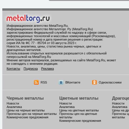
Информационное агентство MetalTorg.Ru
.
Информационное агентство Металлторг. Ру (MetalTorg.Ru)
зарегистрировано Федеральной службой по надзору в сфере связи,
информационных технологий и массовых коммуникаций (Роскомнадзор),
регистрационный номер и дата принятия решения о регистрации:
серия ИА № ФС 77 - 85704 от 03 августа 2023 г.
Новости, аналитика, цены, статистика рынка черных, цветных и
драгоценных металлов.
Использование открытых материалов разрешается с обязательной
гиперссылкой на MetalTorg.Ru
Мнение авторов материалов, размещаемых на сайте MetalTorg.Ru, может
не совпадать с мнением редакции.
Контакты
Подписка
Реклама
RSS
ВКонтакте
Одноклассники
Черные металлы
Цветные металлы
Драгоц
Новости
Новости
Новости
Аналитика
Аналитика
Аналитика
Цены на черные металлы
Цены на цветные металлы
Цены на д
Прогнозы цен на черные металлы
Прогнозы цен на цветные
Прогнозы ц
Коммерческие предложения
металлы
металлы
Коммерческие предложения