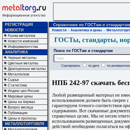
РЕГИСТРАЦИЯ
Справочник по ГОСТам и стандартам
НОВОСТИ
Новости
Аналитика и цены
Металлоторг
Рынка металлов
ГОСТы, стандарты, но
Новости компаний
Информагентства
Поиск по ГОСТам и стандартам
АНАЛИТИКА
Черные металлы
Цветные металлы
Сортировать
по дате
по релевантнос
Драгоценные металлы
Металлолом
Сырье
НПБ 242-97 скачать бес
Статистика
Индекс цен России
Любой размещенный материал не имеет
Мировые цены
использованием должен быть сверен 
Цены на биржах
гарантируем точного соответствия ори
Вопрос месяца
содержанию. Все скачанные документы
Публикации
справочных целях. Мы не несем ответс
Цены и прогнозы
использованием размещенных докумен
МЕТАЛЛОТОРГОВЛЯ
действий необходимо полагаться на о
Металлоторговля