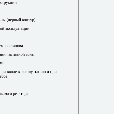
онструкции
оны (первый контур)
ной эксплуатации
темы останова
вания активной зоны
ти
при вводе в эксплуатацию и при
тора
льского реактора