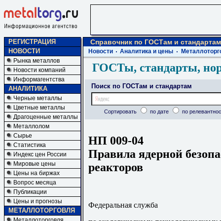
РЕГИСТРАЦИЯ
Справочник по ГОСТам и стандартам
НОВОСТИ
Новости
Аналитика и цены
Металлоторг
Рынка металлов
ГОСТы, стандарты, но
Новости компаний
Информагентства
Поиск по ГОСТам и стандартам
АНАЛИТИКА
Черные металлы
Цветные металлы
Сортировать
по дате
по релевантнос
Драгоценные металлы
Металлолом
Сырье
НП 009-04
Статистика
Правила ядерной безопа
Индекс цен России
Мировые цены
реакторов
Цены на биржах
Вопрос месяца
Публикации
Цены и прогнозы
Федеральная служба
МЕТАЛЛОТОРГОВЛЯ
Металлоторговля