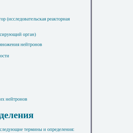
ор (исследовательская реакторная
нсирующий орган)
множения нейтронов
ности
их нейтронов
еделения
 следующие термины и определения: