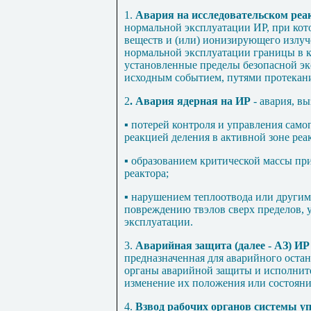
1.
Авария на исследовательском реак
нормальной эксплуатации ИР, при ко
веществ и (или) ионизирующего излуч
нормальной эксплуатации границы в 
установленные пределы безопасной эк
исходным событием, путями протекани
2
. Авария ядерная на ИР
- авария, вы
▪ потерей контроля и управления са
реакцией деления в активной зоне реа
▪ образованием критической массы пр
реактора;
▪ нарушением теплоотвода или други
повреждению твэлов сверх пределов, 
эксплуатации.
3.
Аварийная защита (далее - AЗ) ИР
предназначенная для аварийного остан
органы аварийной защиты и исполни
изменение их положения или состояни
4.
Взвод рабочих органов системы у