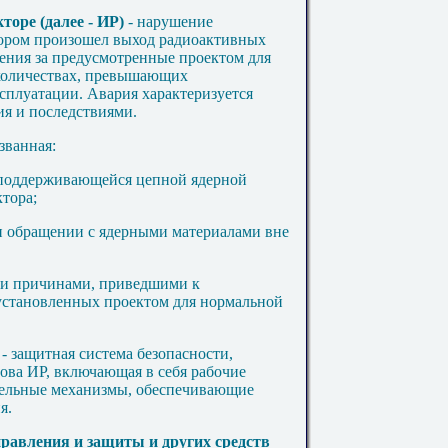
торе (далее - ИР)
- нарушение
тором произошел выход радиоактивных
ения за предусмотренные проектом для
количествах, превышающих
сплуатации. Авария характеризуется
я и последствиями.
званная:
моподдерживающейся цепной ядерной
ктора;
и обращении с ядерными материалами вне
ми причинами, приведшими к
установленных проектом для нормальной
- защитная система безопасности,
ова ИР, включающая в себя рабочие
тельные механизмы, обеспечивающие
я.
правления и защиты и других средств