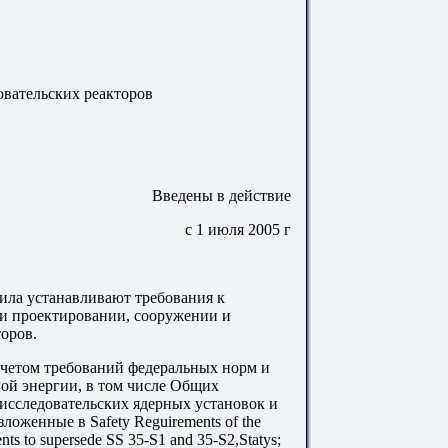
овательских реакторов
Введены в действие
с 1 июля 2005
г
ила устанавливают требования к
ри проектировании, сооружении и
оров.
учетом требований федеральных норм и
ной энергии, в том числе Общих
исследовательских ядерных установок и
зложенные в
Safety Reguirements of the
nts to supersede SS
35-
S
1
and
35-
S
2,
Statys
;