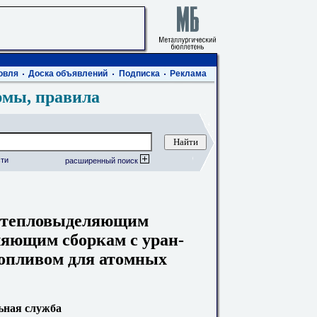
овля
Доска объявлений
Подписка
Реклама
рмы, правила
ти
расширенный поиск
к тепловыделяющим
ляющим сборкам с уран-
опливом для атомных
ьная служба