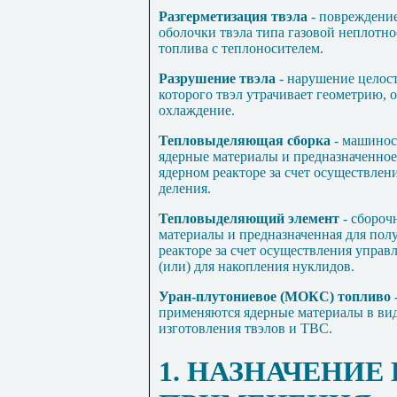
Разгерметизация твэла
- повреждени
оболочки твэла типа газовой неплотно
топлива с теплоносителем.
Разрушение твэла
- нарушение целост
которого твэл утрачивает геометрию,
охлаждение.
Тепловыделяющая сборка
- машинос
ядерные материалы и предназначенное
ядерном реакторе за счет осуществле
деления.
Тепловыделяющий элемент
- сбороч
материалы и предназначенная для пол
реакторе за счет осуществления управ
(или) для накопления нуклидов.
Уран-плутониевое (МОКС) топливо
применяются ядерные материалы в вид
изготовления твэлов и ТВС.
1. НАЗНАЧЕНИЕ