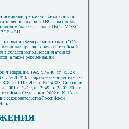
ет основные требования безопасности,
зготовлении твэлов и ТВС с оксидным
опливом (далее - твэлы и ТВС с МОКС-
ВВЭР и БН.
на основании Федерального закона "Об
ормативных правовых актов Российской
л в области использования атомной
тов, а также рекомендаций
й Федерации, 1995 г. № 48, ст. 4552 с
7 г. № 28-ФЗ, Собрание законодательства
. 808; от 10.07.2001 г. № 94-ФЗ, Собрание
 2001 г., № 29, ст. 2949; от 28.03.2002 г.
ссийской Федерации, 2002 г., № 13, ст.
ание законодательства Российской
4436
.
ОЖЕНИЯ