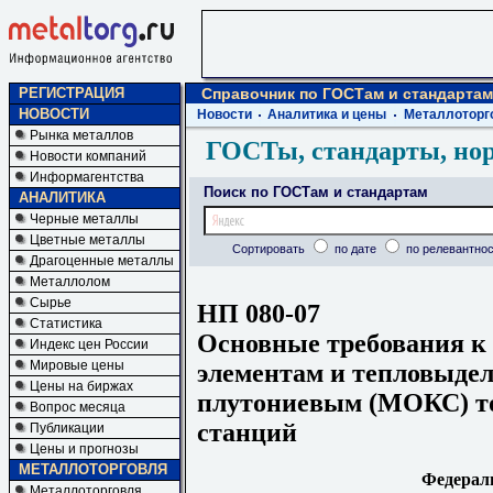
РЕГИСТРАЦИЯ
Справочник по ГОСТам и стандартам
НОВОСТИ
Новости
Аналитика и цены
Металлоторг
Рынка металлов
ГОСТы, стандарты, но
Новости компаний
Информагентства
Поиск по ГОСТам и стандартам
АНАЛИТИКА
Черные металлы
Цветные металлы
Сортировать
по дате
по релевантнос
Драгоценные металлы
Металлолом
Сырье
НП 080-07
Статистика
Основные требования 
Индекс цен России
Мировые цены
элементам и тепловыде
Цены на биржах
плутониевым (МОКС) т
Вопрос месяца
станций
Публикации
Цены и прогнозы
МЕТАЛЛОТОРГОВЛЯ
Федерал
Металлоторговля