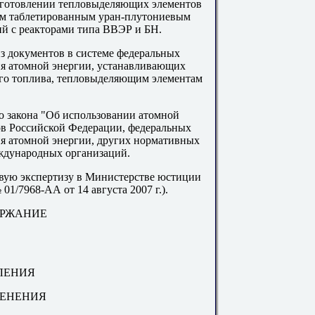
зготовлении тепловыделяющих элементов
ым таблетированным уран-плутониевым
й с реакторами типа ВВЭР и БН.
з документов в системе федеральных
ия атомной энергии, устанавливающих
ого топлива, тепловыделяющим элементам
о закона "Об использовании атомной
ов Российской Федерации, федеральных
ия атомной энергии, других нормативных
еждународных организаций.
вую экспертизу в Министерстве юстиции
1/7968-АА от 14 августа 2007 г.).
РЖАНИЕ
ЛЕНИЯ
МЕНЕНИЯ