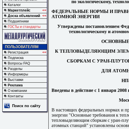
по экологическому, технол
Каталог
Маркетплейс
<<
ФЕДЕРАЛЬНЫЕ НОРМЫ И ПРАВИ
Доска объявлений
<<
АТОМНОЙ ЭНЕРГИИ
Подшипники
Утверждены постановлением Феде
ГОСТы и стандарты
технологическому и атомному
ОСНОВНЫЕ
ПОЛЬЗОВАТЕЛЯМ
К ТЕПЛОВЫДЕЛЯЮЩИМ ЭЛЕ
Регистрация
<<
Подписка
СБОРКАМ С УРАН-ПЛУТ
Вопросы FAQ
Разделы
ДЛЯ АТОМ
Информеры
Выставки
НП-
Реклама
Введены в действие с 1 января 2008 г
О компании
Контакты
Моск
Поиск по сайту
В настоящих федеральных нормах и пр
энергии "Основные требования к теп
тепловыделяющим сборкам с уран-пл
атомных станций" установлены основн