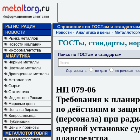
РЕГИСТРАЦИЯ
Справочник по ГОСТам и стандартам
НОВОСТИ
Новости
Аналитика и цены
Металлоторг
Рынка металлов
ГОСТы, стандарты, но
Новости компаний
Информагентства
Поиск по ГОСТам и стандартам
АНАЛИТИКА
Черные металлы
Цветные металлы
Сортировать
по дате
по релевантнос
Драгоценные металлы
Металлолом
Сырье
НП 079-06
Статистика
Требования к плани
Индекс цен России
Мировые цены
по действиям и защи
Цены на биржах
Вопрос месяца
(персонала) при рад
Публикации
ядерной установке су
Цены и прогнозы
МЕТАЛЛОТОРГОВЛЯ
плавсредства
Металлоторговля