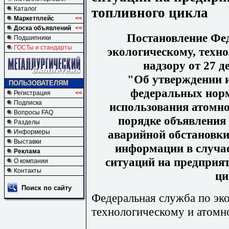
топливного цикла
Каталог
Маркетплейс
<<
Доска объявлений
<<
Постановление Фе
Подшипники
ГОСТы и стандарты
экологическому, техн
надзору от 27 д
"Об утверждении и
ПОЛЬЗОВАТЕЛЯМ
федеральных норм
Регистрация
<<
Подписка
использования атомно
Вопросы FAQ
порядке объявления 
Разделы
аварийной обстановки
Информеры
Выставки
информации в случа
Реклама
ситуаций на предприят
О компании
Контакты
ци
Поиск по сайту
Федеральная служба по эк
технологическому и атомн