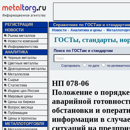
РЕГИСТРАЦИЯ
Справочник по ГОСТам и стандартам
НОВОСТИ
Новости
Аналитика и цены
Металлоторг
Рынка металлов
ГОСТы, стандарты, но
Новости компаний
Информагентства
Поиск по ГОСТам и стандартам
АНАЛИТИКА
Черные металлы
Цветные металлы
Сортировать
по дате
по релевантнос
Драгоценные металлы
Металлолом
Сырье
НП 078-06
Статистика
Положение о порядке
Индекс цен России
Мировые цены
аварийной готовност
Цены на биржах
Вопрос месяца
обстановки и операт
Публикации
информации в случа
Цены и прогнозы
МЕТАЛЛОТОРГОВЛЯ
ситуаций на предпри
Металлоторговля