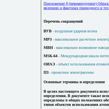
Приложение 9 (рекомендуемое) Образц
явлениях и факторах природного и те
Перечень сокращений
ВУВ
- воздушная ударная волна
МРЗ
- максимальное расчетное землет
МВН
- максимально возможное навод
MSK-64
- Международная шкала интен
ОИАЭ
- объект использования атомно
ПЗ
- проектное землетрясение
Основные термины и определения
В целях настоящего документа исп
определения. В документе также ис
определены в общих положениях обе
типов объектов использования атомн