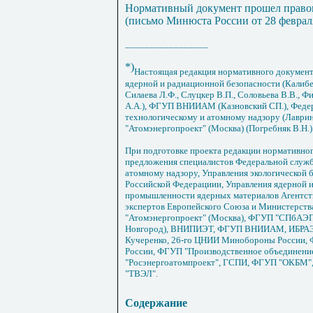
Нормативный документ прошел право
(письмо Минюста России от 28 февраля
_________________
*)
Настоящая редакция нормативного документ
ядерной и радиационной безопасности (Калиберд
Силаева Л.Ф., Слуцкер В.П., Соловьева В.В., 
А.А.), ФГУП ВНИИАМ (Казновский СП.), Федер
технологическому и атомному надзору (Лаври
"Атомэнергопроект" (Москва) (Погребняк В.Н.)
При подготовке проекта редакции нормативног
предложения специалистов Федеральной служб
атомному надзору, Управления экологической
Российской Федерациии, Управления ядерной 
промышленности ядерных материалов Агентств
экспертов Европейского Союза и Министерств
"Атомэнергопроект" (Москва), ФГУП "СПбАЭ
Новгород), ВНИПИЭТ, ФГУП ВНИИАМ, ИБРАЭ
Кучеренко, 26-го ЦНИИ Минобороны России
России, ФГУП "Производственное объединение
"Росэнергоатомпроект", ГСПИ, ФГУП "ОКБМ",
"ТВЭЛ".
Содержание