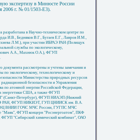
вую экспертизу в Минюсте России
 2006 г. № 01/1503-Е3).
а разработана в Научно-техническом центре по
а И.В., Бедняков В.Г., Бугаев Е.Г., Лавров И.М.,
Фихиева Л.М.), при участии ИБРАЭ РАН (Полищук
альной службы по экологическому,
нович А.А., Махнюк О.А.), ФГУП
.
о документа рассмотрены и учтены замечания и
ы по экологическому, технологическому и
 безопасности Министерства природных ресурсов
и радиационной безопасности и Управления
а по атомной энергии Российской Федерации,
а энергетики США, а также ФГУП
П" (Санкт-Петербург), ФГУП НИАЭП (Нижний
 РАН, ФГУП НИКИЭТ, ГУП ЦНИИСК им. В.А.
, ФЦ ВНИИ ГОЧС МЧС России, ГУГПС МЧС
 "Маяк", ФГУП концерн "Росэнергоатом", ПКФ
 ФГУП "Сибирский химический комбинат", ОАО