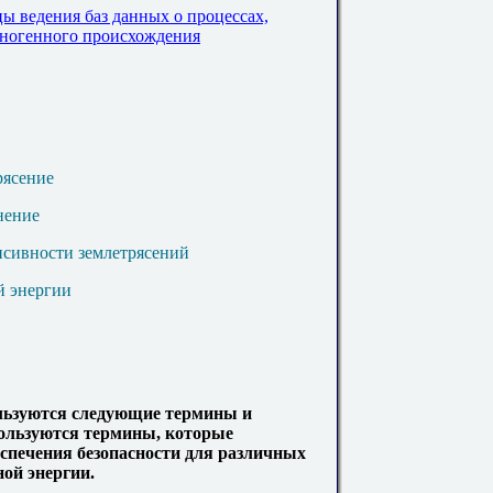
ы ведения баз данных о процессах,
хногенного происхождения
рясение
нение
сивности землетрясений
й энергии
ользуются следующие термины и
пользуются термины, которые
спечения безопасности для различных
ой энергии.