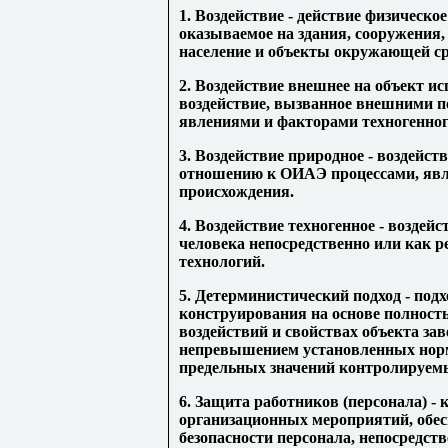
1. Воздействие
- действие физическое
оказываемое на здания, сооружения
население и объекты окружающей с
2. Воздействие внешнее на объект и
воздействие, вызванное внешними 
явлениями и факторами техногенног
3. Воздействие природное
- воздейст
отношению к ОИАЭ процессами, явл
происхождения.
4. Воздействие техногенное
- воздейс
человека непосредственно или как р
технологий.
5. Детерминистический подход
- под
конструирования на основе полност
воздействий и свойствах объекта зав
непревышением установленных норм
предельных значений контролируем
6. Защита работников (персонала)
- 
организационных мероприятий, обе
безопасности персонала, непосредст