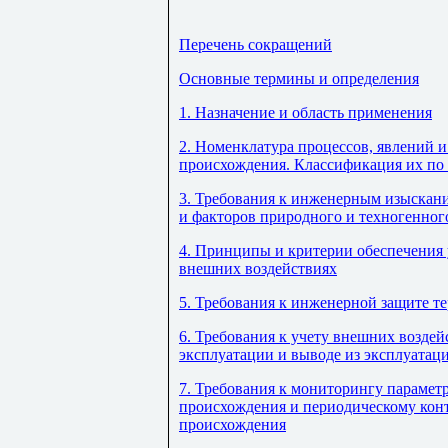
Перечень сокращений
Основные термины и определения
1. Назначение и область применения
2. Номенклатура процессов, явлений 
происхождения. Классификация их по 
3. Требования к инженерным изыскани
и факторов природного и техногенно
4. Принципы и критерии обеспечения
внешних воздействиях
5. Требования к инженерной защите 
6. Требования к учету внешних возде
эксплуатации и выводе из эксплуата
7. Требования к мониторингу парамет
происхождения и периодическому кон
происхождения