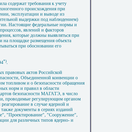
ла содержат требования к учету
ехногенного происхождения при
нии, эксплуатации и выводе из
длительной выдержки под наблюдением)
гии. Настоящие федеральные нормы и
процессов, явлений и факторов
ения, которые должны выявляться при
 и на площадке размещения объекта
тываться при обосновании его
*)
94
.
ых правовых актов Российской
опасности, Объединенной конвенции о
им топливом и о безопасности обращения
ных норм и правил в области
дартов безопасности МАГАТЭ, в число
нки, проводимые регулирующим органом
и реагирование в случае ядерной и
 также документы в сериях изданий
", "Проектирование", "Сооружение",
ации для различных типов ядерно- и