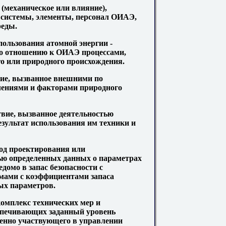
 (механическое или влияние),
, системы, элементы, персонал ОИАЭ,
реды.
спользования атомной энергии
-
по отношению к ОИАЭ процессами,
о или природного происхождения.
вие, вызванное внешними по
ениями и факторами природного
твие, вызванное деятельностью
езультат использования им техники и
ход проектирования или
ью определенных данных о параметрах
едомо в запас безопасности с
ами с коэффициентами запаса
ых параметров.
комплекс технических мер и
спечивающих заданный уровень
венно участвующего в управлении