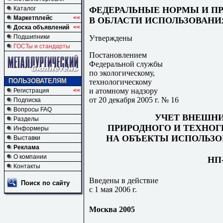
ФЕДЕРАЛЬНЫЕ НОРМЫ И П
Каталог
Маркетплейс
<<
В ОБЛАСТИ ИСПОЛЬЗОВАНИ
Доска объявлений
<<
Подшипники
Утверждены
ГОСТы и стандарты
Постановлением
Федеральной службы
по экологическому,
ПОЛЬЗОВАТЕЛЯМ
технологическому
и атомному надзору
Регистрация
<<
от 20 декабря 2005 г. № 16
Подписка
Вопросы FAQ
УЧЕТ ВНЕШНИ
Разделы
ПРИРОДНОГО И ТЕХНО
Информеры
НА ОБЪЕКТЫ ИСПОЛЬЗО
Выставки
Реклама
О компании
НП-
Контакты
Введены в действие
Поиск по сайту
с 1 мая 2006 г.
Москва 2005