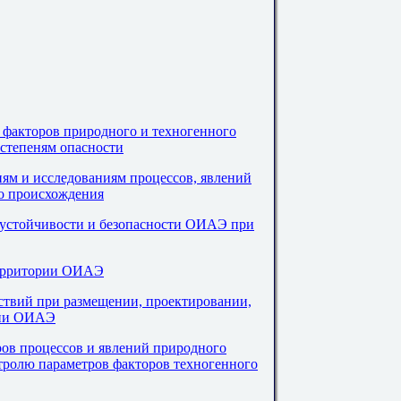
и факторов природного и техногенного
степеням опасности
ям и исследованиям процессов, явлений
го происхождения
 устойчивости и безопасности ОИАЭ при
территории ОИАЭ
йствий при размещении, проектировании,
ции ОИАЭ
ров процессов и явлений природного
тролю параметров факторов техногенного