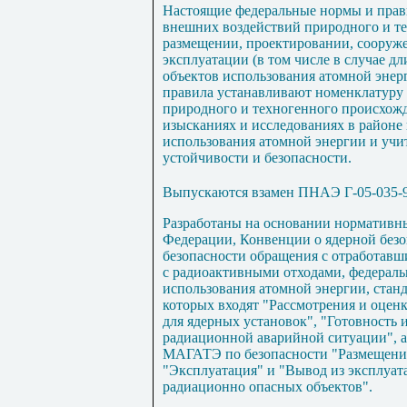
Настоящие федеральные нормы и прави
внешних воздействий природного и т
размещении, проектировании, сооруже
эксплуатации (в том числе в случае 
объектов использования атомной энер
правила устанавливают номенклатуру 
природного и техногенного происхожд
изысканиях и исследованиях в районе
использования атомной энергии и учи
устойчивости и безопасности.
Выпускаются взамен ПНАЭ Г-05-035-
Разработаны на основании нормативн
Федерации, Конвенции о ядерной без
безопасности обращения с отработавш
с радиоактивными отходами, федераль
использования атомной энергии, стан
которых входят "Рассмотрения и оце
для ядерных установок", "Готовность 
радиационной аварийной ситуации", а
МАГАТЭ по безопасности "Размещение
"Эксплуатация" и "Вывод из эксплуат
радиационно опасных объектов".