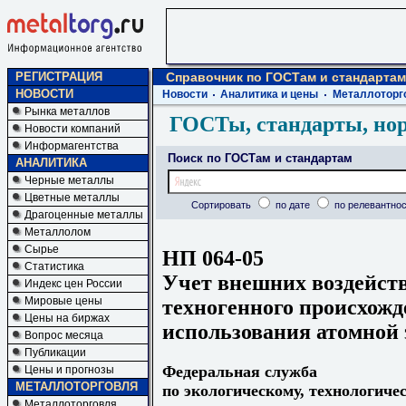
РЕГИСТРАЦИЯ
Справочник по ГОСТам и стандартам
НОВОСТИ
Новости
Аналитика и цены
Металлоторг
Рынка металлов
ГОСТы, стандарты, но
Новости компаний
Информагентства
Поиск по ГОСТам и стандартам
АНАЛИТИКА
Черные металлы
Цветные металлы
Сортировать
по дате
по релевантнос
Драгоценные металлы
Металлолом
Сырье
НП 064-05
Статистика
Учет внешних воздейств
Индекс цен России
Мировые цены
техногенного происхожд
Цены на биржах
использования атомной 
Вопрос месяца
Публикации
Федеральная служба
Цены и прогнозы
МЕТАЛЛОТОРГОВЛЯ
по экологическому, технологиче
Металлоторговля