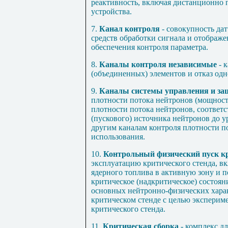
реактивность, включая дистанционно
устройства.
7.
Канал контроля
- совокупность дат
средств обработки сигнала и отображ
обеспечения контроля параметра.
8.
Каналы контроля независимые
- 
(объединенных) элементов и отказ одно
9.
Каналы системы управления и з
плотности потока нейтронов (мощност
плотности потока нейтронов, соответ
(пускового) источника нейтронов до 
другим каналам контроля плотности по
использования.
10.
Контрольный физический пуск кр
эксплуатацию критического стенда, в
ядерного топлива в активную зону и 
критическое (надкритическое) состоян
основных нейтронно-физических хара
критическом стенде с целью эксперим
критического стенда.
11.
Критическая сборка
- комплекс д