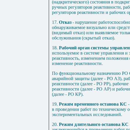
(надкритического) состояния в подкр
ручных регуляторов реактивности, ра
регуляторов реактивности и рабочих о
17.
Отказ
- нарушение работоспособног
обнаруживаемое визуально или средст
(видимый отказ) или выявляемое толь
обслуживания (скрытый отказ).
18.
Рабочий орган системы управлен
используемое в системе управления и 
реактивность, изменением положения (
изменение реактивности.
По функциональному назначению РО С
аварийной защиты (далее - РО АЗ), ра
реактивности (далее - РО РР), рабочи
реактивности (далее - РО АР) и рабоч
(далее - РО КР).
19.
Режим временного останова КС
-
в проведении работ по техническому
экспериментальных исследований.
20.
Режим длительного останова КС
заключающийся в проведении работ по