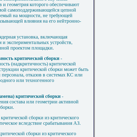
 и геометрия которого обеспечивают
емой самоподдерживающейся цепной
уемый на мощности, не требующей
казывающей влияния на его нейтронно-
 ядерная установка, включающая
м и экспериментальных устройств,
нной проектом площадки.
ность критической сборки
-
ость (надкритичность) критической
нструкции критической сборки может быть
 персонала, отказов в системах КС или
родного или техногенного
амена) критической сборки
-
ния состава или геометрии активной
сборки.
 критической сборки из критического
тическое вследствие срабатывания АЗ.
критической сборки из критического