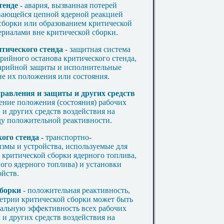
тенде
- авария, вызванная потерей
вающейся цепной ядерной реакцией
 сборки или образованием критической
риалами вне критической сборки.
итического стенда
- защитная система
арийного останова критического стенда,
варийной защиты и исполнительные
е их положения или состояния.
правления и защиты и других средств
нение положения (состояния) рабочих
и других средств воздействия на
ду положительной реактивности.
ого стенда
- транспортно-
измы и устройства, используемые для
у критической сборки ядерного топлива,
ного ядерного топлива) и установки
ойств.
сборки
- положительная реактивность,
метрии критической сборки может быть
мальную эффективность всех рабочих
и других средств воздействия на