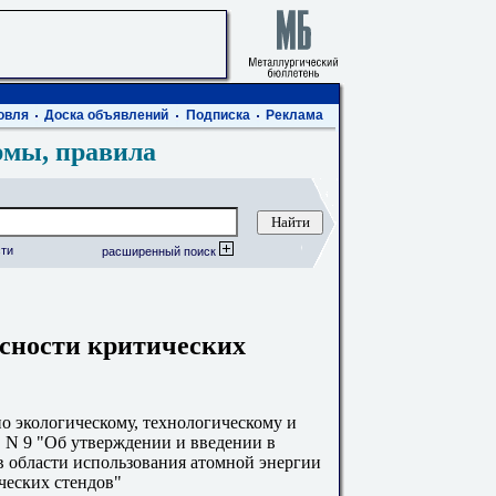
овля
Доска объявлений
Подписка
Реклама
рмы, правила
ти
расширенный поиск
асности критических
 экологическому, технологическому и
г. N 9 "Об утверждении и введении в
в области использования атомной энергии
ческих стендов"