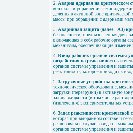
2.
Авария ядерная на критическом с
контроля и управления самоподдержи
деления в активной зоне критической
массы при обращении с ядерными мате
3.
Аварийная защита (далее - АЗ) кр
безопасности, предназначенная для ав
включающая в себя рабочие органы а
механизмы, обеспечивающие изменени
4.
Взвод рабочих органов системы у
воздействия на реактивность
- изме
органов системы управления и защиты 
реактивность, которое приводит к вво
5.
Загрузочные устройства критическ
технологическое оборудование, механ
загрузки (перегрузки) в активную зон
залива жидкости (в том числе раствор
(извлечения) экспериментальных устр
6.
Запас реактивности критической 
которая при выбранном составе и гео
реализована в случае взвода на макси
органов системы управления и защиты 