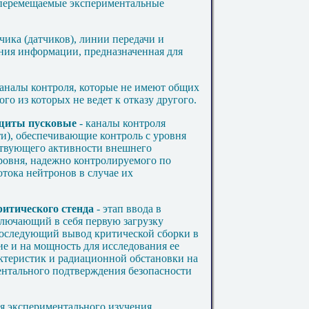
 перемещаемые экспериментальные
чика (датчиков), линии передачи и
ения информации, предназначенная для
каналы контроля, которые не имеют общих
го из которых не ведет к отказу другого.
ащиты пусковые
- каналы контроля
и), обеспечивающие контроль с уровня
ствующего активности внешнего
уровня, надежно контролируемого по
тока нейтронов в случае их
итического стенда
- этап ввода в
ключающий в себя первую загрузку
последующий вывод критической сборки в
ие и на мощность для исследования ее
ктеристик и радиационной обстановки на
ентального подтверждения безопасности
ля экспериментального изучения