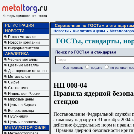
РЕГИСТРАЦИЯ
Справочник по ГОСТам и стандартам
НОВОСТИ
Новости
Аналитика и цены
Металлоторг
Рынка металлов
ГОСТы, стандарты, но
Новости компаний
Информагентства
Поиск по ГОСТам и стандартам
АНАЛИТИКА
Черные металлы
Цветные металлы
Сортировать
по дате
по релевантнос
Драгоценные металлы
Металлолом
Сырье
НП 008-04
Статистика
Правила ядерной безоп
Индекс цен России
Мировые цены
стендов
Цены на биржах
Вопрос месяца
Постановление Федеральной службы по
Публикации
атомному надзору от 31 декабря 2004 
Цены и прогнозы
действие федеральных норм и правил 
МЕТАЛЛОТОРГОВЛЯ
"Правила ядерной безопасности крити
Металлоторговля