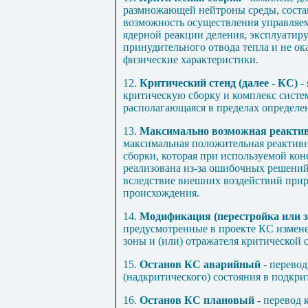
размножающей нейтроны среды, состав
возможность осуществления управля
ядерной реакции деления, эксплуатир
принудительного отвода тепла и не о
физические характеристики.
12.
Критический стенд (далее - КС)
-
критическую сборку и комплекс систе
располагающаяся в пределах определе
13.
Максимально возможная реактив
максимальная положительная реактивн
сборки, которая при используемой ко
реализована из-за ошибочных решений
вследствие внешних воздействий при
происхождения.
14.
Модификация (перестройка или з
предусмотренные в проекте КС измене
зоны и (или) отражателя критической 
15.
Останов КС аварийный
- перевод
(надкритического) состояния в подкри
16.
Останов КС плановый
- перевод 