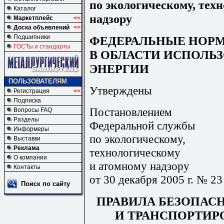
по экологическому, тех
Каталог
надзору
Маркетплейс
<<
Доска объявлений
<<
Подшипники
ФЕДЕРАЛЬНЫЕ НОРМ
ГОСТы и стандарты
В ОБЛАСТИ ИСПОЛЬ
ЭНЕРГИИ
ПОЛЬЗОВАТЕЛЯМ
Утверждены
Регистрация
<<
Подписка
Постановлением
Вопросы FAQ
Разделы
Федеральной службы
Информеры
по экологическому,
Выставки
Реклама
технологическому
О компании
и атомному надзору
Контакты
от 30 декабря 2005 г. № 23
Поиск по сайту
ПРАВИЛА БЕЗОПАС
И ТРАНСПОРТИР