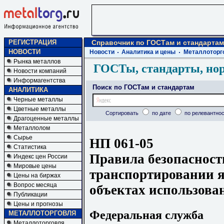
РЕГИСТРАЦИЯ
Справочник по ГОСТам и стандартам
НОВОСТИ
Новости
Аналитика и цены
Металлоторг
Рынка металлов
ГОСТы, стандарты, но
Новости компаний
Информагентства
Поиск по ГОСТам и стандартам
АНАЛИТИКА
Черные металлы
Цветные металлы
Сортировать
по дате
по релевантнос
Драгоценные металлы
Металлолом
Сырье
НП 061-05
Статистика
Правила безопасност
Индекс цен России
Мировые цены
транспортировании я
Цены на биржах
Вопрос месяца
объектах использова
Публикации
Цены и прогнозы
Федеральная служба
МЕТАЛЛОТОРГОВЛЯ
Металлоторговля