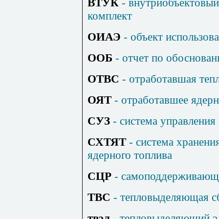
ВТУК
- внутриобъектовый
комплект
ОИАЭ
- объект использов
ООБ
- отчет по обоснован
ОТВС
- отработавшая теп
ОЯТ
- отработавшее ядерн
СУЗ
- система управления
СХТЯТ
- система хранени
ядерного топлива
СЦР
- самоподдерживающа
ТВС
- тепловыделяющая с
твэл
- тепловыделяющий э