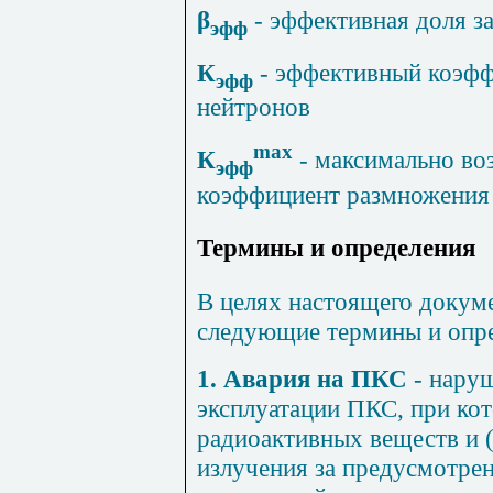
β
- эффективная доля 
эфф
К
- эффективный коэф
эфф
нейтронов
max
К
- максимально в
эфф
коэффициент размножения
Термины и определения
В целях настоящего докум
следующие термины и опр
1. Авария на ПКС
- нару
эксплуатации ПКС, при ко
радиоактивных веществ и 
излучения за предусмотре