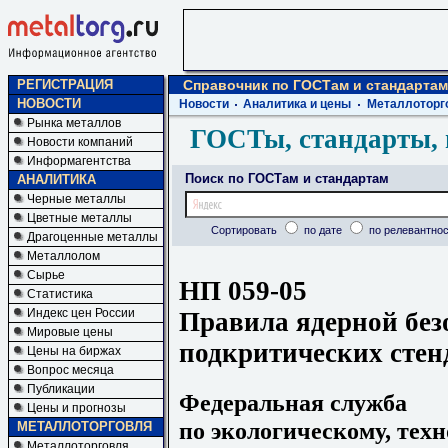
РЕГИСТРАЦИЯ
Справочник по ГОСТам и стандартам
НОВОСТИ
Новости
Аналитика и цены
Металлоторг
Рынка металлов
ГОСТы, стандарты, 
Новости компаний
Информагентства
Поиск по ГОСТам и стандартам
АНАЛИТИКА
Черные металлы
Цветные металлы
Сортировать
по дате
по релевантнос
Драгоценные металлы
Металлолом
Сырье
НП 059-05
Статистика
Индекс цен России
Правила ядерной без
Мировые цены
подкритических стен
Цены на биржах
Вопрос месяца
Публикации
Федеральная служба
Цены и прогнозы
по экологическому, тех
МЕТАЛЛОТОРГОВЛЯ
Металлоторговля