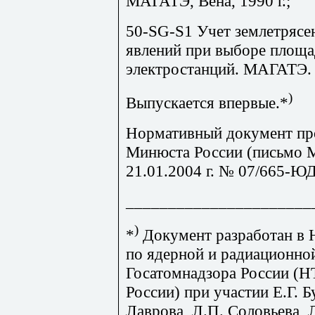
МАГАТЭ, Вена, 1990 г.;
50-
SG
-
S
1 Учет землетрясе
явлений при выборе площа
электростанций. МАГАТЭ. В
)
Выпускается впервые.
*
Нормативный документ пр
Минюста России (письмо 
21.01.2004 г. № 07/665-ЮД
______________________
)
*
Документ разработан в 
по ядерной и радиационно
Госатомнадзора России (Н
России) при участии Е.Г. Б
Лаврова, Л.П. Соловьева,