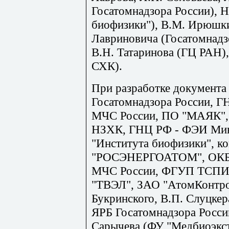
Госатомнадзора России), 
биофизики"), В.М. Ирюшки
Лавриновича (Госатомнадз
В.Н. Татаринова (ГЦ РАН)
СХК).
При разработке документа
Госатомнадзора России,
МЧС России, ПО "МАЯК",
НЗХК, ГНЦ РФ - ФЭИ Мин
"Института биофизики", к
"РОСЭНЕРГОАТОМ", ОКБМ
МЧС России, ФГУП ТСПИ
"ТВЭЛ", ЗАО "АтомКонтрол
Букринского, В.П. Слуцке
ЯРБ Госатомнадзора России
Сарычева (ФУ "Медбиоэкст