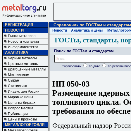
РЕГИСТРАЦИЯ
Справочник по ГОСТам и стандартам
НОВОСТИ
Новости
Аналитика и цены
Металлоторг
Рынка металлов
ГОСТы, стандарты, но
Новости компаний
Информагентства
Поиск по ГОСТам и стандартам
АНАЛИТИКА
Черные металлы
Цветные металлы
Сортировать
по дате
по релевантнос
Драгоценные металлы
Металлолом
Сырье
НП 050-03
Статистика
Размещение ядерных 
Индекс цен России
Мировые цены
топливного цикла. О
Цены на биржах
Вопрос месяца
требования по обесп
Публикации
Цены и прогнозы
Федеральный надзор Росси
МЕТАЛЛОТОРГОВЛЯ
Металлоторговля