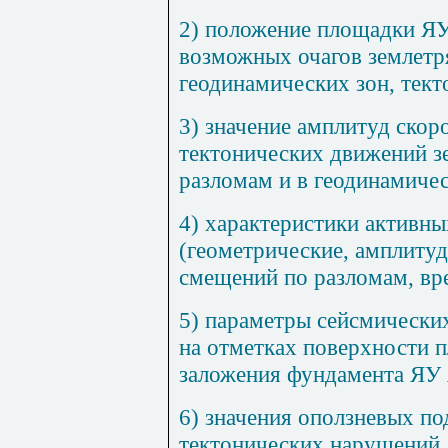
2) положение площадки ЯУ
возможных очагов землетр
геодинамических зон, тек
3) значение амплитуд скор
тектонических движений з
разломам и в геодинамичес
4) характеристики активн
(геометрические, амплиту
смещений по разломам, вр
5) параметры сейсмически
на отметках поверхности п
заложения фундамента ЯУ
6) значения оползневых по
тектонических нарушений