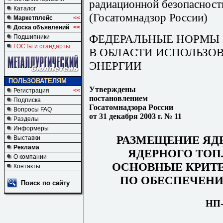
радиационной безопасност
Каталог
(Госатомнадзор России)
Маркетплейс
<<
Доска объявлений
<<
ФЕДЕРАЛЬНЫЕ НОРМЫ 
Подшипники
ГОСТы и стандарты
В ОБЛАСТИ ИСПОЛЬЗО
ЭНЕРГИИ
ПОЛЬЗОВАТЕЛЯМ
Утверждены
Регистрация
<<
постановлением
Подписка
Госатомнадзора России
Вопросы FAQ
от 31 декабря 2003 г. № 11
Разделы
Информеры
РАЗМЕЩЕНИЕ ЯД
Выставки
Реклама
ЯДЕРНОГО ТОП
О компании
ОСНОВНЫЕ КРИТЕ
Контакты
ПО ОБЕСПЕЧЕН
Поиск по сайту
НП-