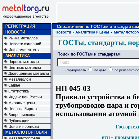
РЕГИСТРАЦИЯ
Справочник по ГОСТам и стандартам
НОВОСТИ
Новости
Аналитика и цены
Металлоторг
Рынка металлов
ГОСТы, стандарты, но
Новости компаний
Информагентства
Поиск по ГОСТам и стандартам
АНАЛИТИКА
Черные металлы
Цветные металлы
Сортировать
по дате
по релевантнос
Драгоценные металлы
Металлолом
Сырье
НП 045-03
Статистика
Правила устройства и б
Индекс цен России
Мировые цены
трубопроводов пара и го
Цены на биржах
использования атомной 
Вопрос месяца
Публикации
Госгортех
Цены и прогнозы
МЕТАЛЛОТОРГОВЛЯ
нтц « промышле
Металлоторговля