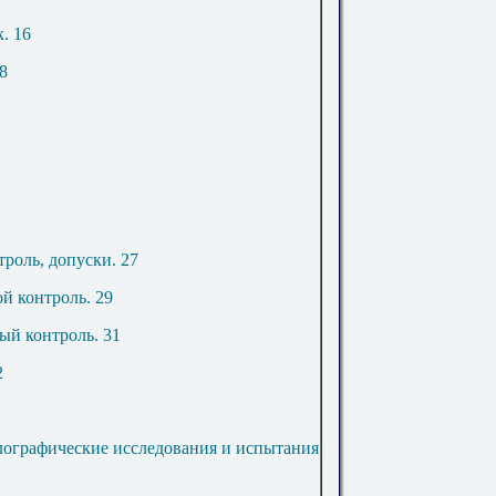
к
.
16
8
троль, допуски
.
27
ой контроль
.
29
ый контроль
.
31
2
лографические исследования и испытания