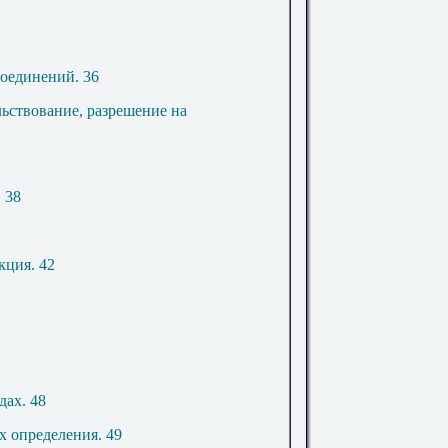
соединений
.
36
льствование, разрешение на
.
38
укция
.
42
дах
.
48
х определения
.
49