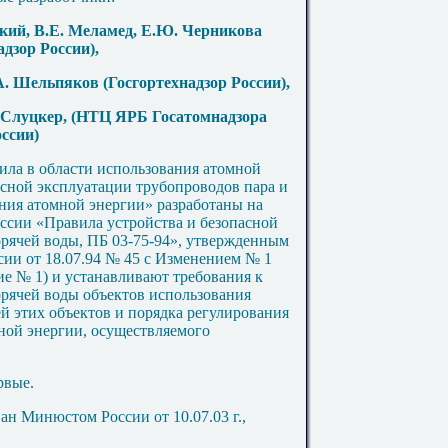
кий, В.Е.
М
еламед, Е.Ю. Черникова
дзор России),
. Шельпяков (Госгортехнадзор России),
 Слуцкер,
(НТ
Ц
ЯРБ Госатомнадзора
ссии)
ла в области использования атомной
асной
э
ксплуатации трубопроводов пара и
ания атомной энергии» разработаны на
оссии «Правила устройства и безопасной
орячей воды,
ПБ 03-75-94
», утвержденным
сии от 18.07.94 № 45 с Изменением № 1
ние № 1) и устанавливают требования к
орячей воды объектов использования
й этих объектов и порядка регулирования
ной энергии, осуществляемого
рвые
.
н Минюстом России от 10.07.03 г.,