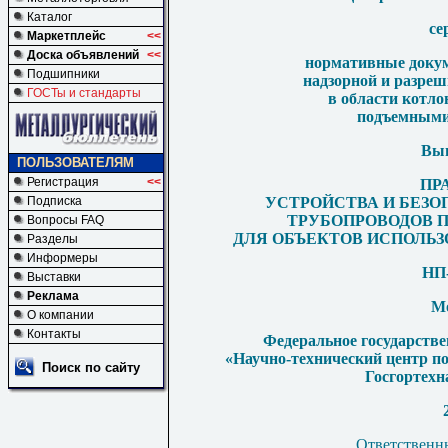
Каталог
се
Маркетплейс
<<
Доска объявлений
<<
нормативные докум
Подшипники
надзорной и разреш
ГОСТы и стандарты
в области котлон
подъемными
Вып
ПОЛЬЗОВАТЕЛЯМ
Регистрация
<<
ПР
УСТРОЙСТВА И БЕЗ
Подписка
ТРУБОПРОВОДОВ П
Вопросы FAQ
ДЛЯ ОБЪЕКТОВ
ИСПОЛЬЗ
Разделы
Информеры
НП-
Выставки
Реклама
М
О компании
Контакты
Федеральное государстве
«Научно-технический центр п
Поиск по сайту
Госгортехн
Ответственны