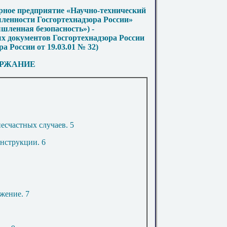
рное предприятие «Научно-технический
ленности Госгортехнадзора России»
енная безопасность») -
 документов Госгортехнадзора России
а России от 19.03.01 № 32)
РЖАНИЕ
несчастных случаев
.
5
онструкции
.
6
ожение
.
7