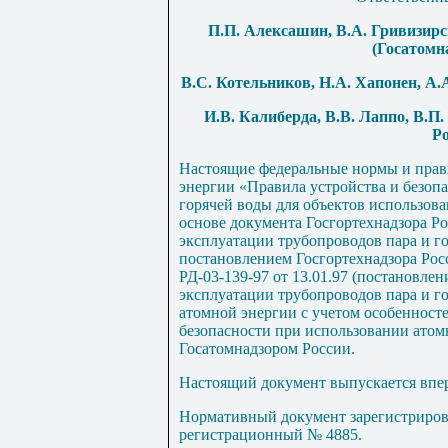
П
.П.
А
л
екса
ш
ин
,
В.А
.
Гривизирс
(Госатомна
В.С
.
Котельников
,
Н.А. Хапонен, А.А
И
.В.
Калиберд
а,
В.В. Лаппо, В.П.
Ро
Настоящие федеральные нормы и прави
энергии «Правила устройства и безоп
горячей воды для объектов использов
основе документа Госгортехнадзора Р
эксплуатации трубопроводов пара и г
постановлением Госгортехнадзора Рос
РД
-
03
-13
9-97 от 13.01.97 (постановле
эксплуатации трубопроводов пара и г
атомной энергии с учетом особенносте
безопасности при использовании атом
Госатомнадзором России.
Настоящий документ выпускается впе
Нормативный документ зарегистрирова
регистрационный № 4885.