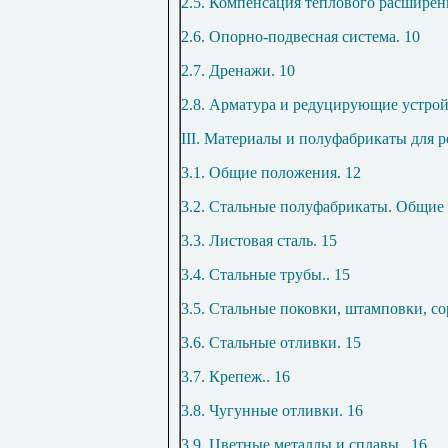
2.5. Компенсация теплового расширен
2.6. Опорно-подвесная система
.
10
2.7. Дренажи
.
10
2.8. Арматура и редуцирующие устрой
III. Материалы и полуфабрикаты для 
3.1. Общие положения
.
12
3.2. Стальные полуфабрикаты. Общие
3.3. Листовая сталь
.
15
3.4. Стальные трубы
..
15
3.5. Стальные поковки, штамповки, с
3.6. Стальные отливки
.
15
3.7. Крепеж
..
16
3.8. Чугунные отливки
.
16
3.9. Цветные металлы и сплавы
..
16