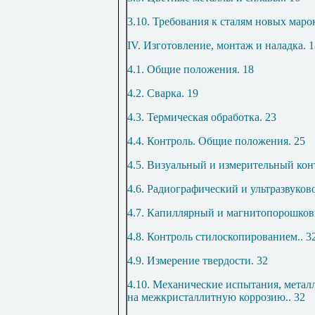
3.10. Требования к сталям новых маро
IV. Изготовление, монтаж и наладка
.
1
4.1. Общие положения
.
18
4.2. Сварка
.
19
4.3. Термическая обработка
.
23
4.4. Контроль. Общие положения
.
25
4.5. Визуальный и измерительный кон
4.6. Радиографический и ультразвуков
4.7. Капиллярный и магнитопорошков
4.8. Контроль стилоскопированием
..
3
4.9. Измерение твердости
.
32
4.10. Механические испытания, метал
на межкристаллитную коррозию
..
32