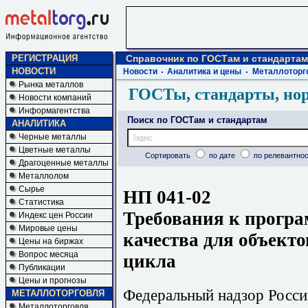
РЕГИСТРАЦИЯ
Справочник по ГОСТам и стандартам
НОВОСТИ
Новости
Аналитика и цены
Металлоторг
Рынка металлов
ГОСТы, стандарты, но
Новости компаний
Информагентства
Поиск по ГОСТам и стандартам
АНАЛИТИКА
Черные металлы
Цветные металлы
Сортировать
по дате
по релевантнос
Драгоценные металлы
Металлолом
Сырье
НП 041-02
Статистика
Требования к програ
Индекс цен России
Мировые цены
качества для объекто
Цены на биржах
Вопрос месяца
цикла
Публикации
Цены и прогнозы
Федеральный надзор Росси
МЕТАЛЛОТОРГОВЛЯ
Металлоторговля