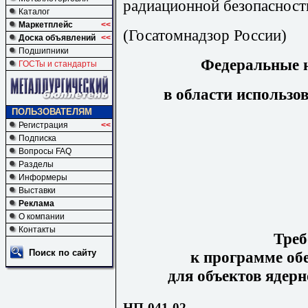
радиационной безопасност
Каталог
Маркетплейс
<<
(Госатомнадзор России)
Доска объявлений
<<
Подшипники
Федеральные 
ГОСТы и стандарты
в области использо
ПОЛЬЗОВАТЕЛЯМ
Регистрация
<<
Подписка
Вопросы FAQ
Разделы
Информеры
Выставки
Реклама
О компании
Контакты
Треб
Поиск по сайту
к программе обе
для объектов ядерн
НП-041-02