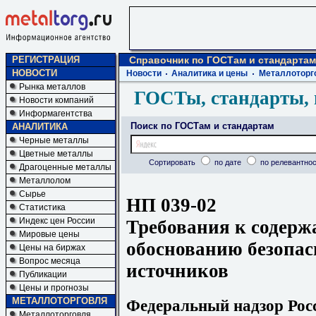
РЕГИСТРАЦИЯ
Справочник по ГОСТам и стандартам
НОВОСТИ
Новости
Аналитика и цены
Металлоторг
Рынка металлов
ГОСТы, стандарты, 
Новости компаний
Информагентства
Поиск по ГОСТам и стандартам
АНАЛИТИКА
Черные металлы
Цветные металлы
Сортировать
по дате
по релевантнос
Драгоценные металлы
Металлолом
Сырье
НП 039-02
Статистика
Индекс цен России
Требования к содерж
Мировые цены
обоснованию безопа
Цены на биржах
Вопрос месяца
источников
Публикации
Цены и прогнозы
МЕТАЛЛОТОРГОВЛЯ
Федеральный надзор Росс
Металлоторговля