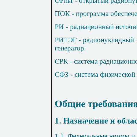
ОРнИ
- открытый радиону
ПОК
- программа обеспече
РИ
- радиационный источн
РИТЭГ
- радионуклидный 
генератор
СРК
- система радиационн
СФЗ
- система физической
Общие требовани
1. Назначение и обл
1.1. Федеральные нормы и 