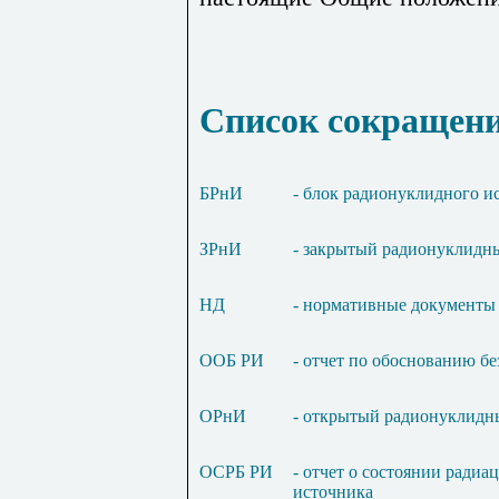
Список сокращен
БРнИ
- блок радионуклидного и
ЗРнИ
- закрытый радионуклидн
НД
- нормативные документы
ООБ РИ
- отчет по обоснованию б
ОРнИ
- открытый радионуклидн
ОСРБ РИ
- отчет о состоянии ради
источника