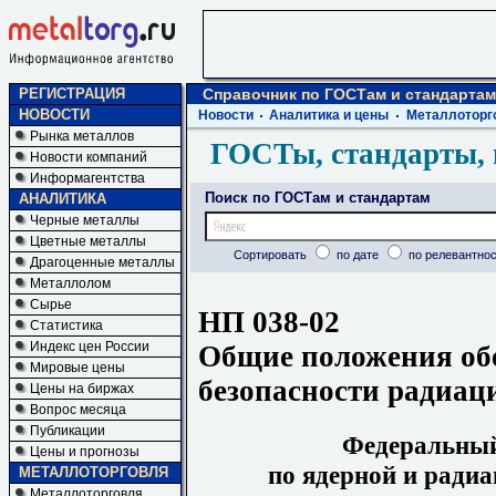
РЕГИСТРАЦИЯ
Справочник по ГОСТам и стандартам
НОВОСТИ
Новости
Аналитика и цены
Металлоторг
Рынка металлов
ГОСТы, стандарты, 
Новости компаний
Информагентства
Поиск по ГОСТам и стандартам
АНАЛИТИКА
Черные металлы
Цветные металлы
Сортировать
по дате
по релевантнос
Драгоценные металлы
Металлолом
Сырье
НП 038-02
Статистика
Индекс цен России
Общие положения об
Мировые цены
безопасности радиац
Цены на биржах
Вопрос месяца
Публикации
Федеральный
Цены и прогнозы
по ядерной и радиа
МЕТАЛЛОТОРГОВЛЯ
Металлоторговля