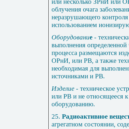
или несколько ЗРнИ или О
облучения очага заболеван
неразрушающего контроля 
использованием ионизирую
Оборудовани
е
-
технически
выполнения определенной 
процесса размещаются изд
ОРнИ, или РВ, а также тех
необходимая для выполнен
источниками и РВ.
Изделие
- техническое уст
или РВ и не относящееся к
оборудованию.
25.
Радиоактивное вещес
агрегатном состоянии, со