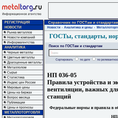
РЕГИСТРАЦИЯ
Справочник по ГОСТам и стандартам
НОВОСТИ
Новости
Аналитика и цены
Металлоторг
Рынка металлов
ГОСТы, стандарты, но
Новости компаний
Информагентства
Поиск по ГОСТам и стандартам
АНАЛИТИКА
Черные металлы
Цветные металлы
Сортировать
по дате
по релевантнос
Драгоценные металлы
Металлолом
Сырье
НП 036-05
Статистика
Правила устройства и э
Индекс цен России
Мировые цены
вентиляции, важных для
Цены на биржах
станций
Вопрос месяца
Публикации
Федеральные нормы и правила в об
Цены и прогнозы
МЕТАЛЛОТОРГОВЛЯ
НП-
Металлоторговля