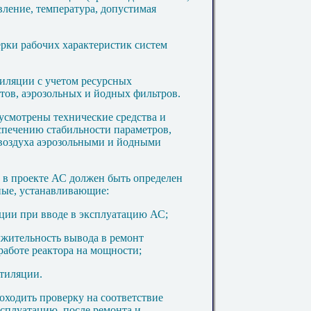
вление, температура, допустимая
ерки рабочих характеристик систем
тиляции с учетом ресурсных
тов, аэрозольных и йодных фильтров.
усмотрены технические средства и
спечению стабильности параметров,
воздуха аэрозольными и йодными
и в проекте АС должен быть определен
ные, устанавливающие:
яции при вводе в эксплуатацию АС;
жительность вывода в ремонт
работе реактора на мощности;
нтиляции.
оходить проверку на соответствие
ксплуатацию, после ремонта и