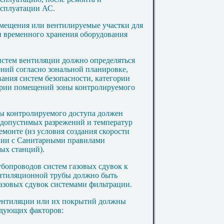
ксплуатации АС.
омещения или вентилируемые участки для
и временного хранения оборудования
истем вентиляции должно определяться
ний согласно зональной планировке,
ния систем безопасности, категории
ории помещений зоны контролируемого
ны контролируемого доступа должен
 допустимых разрежений и температур
монте (из условия создания скорости
твии с Санитарными правилами
ых станций).
убопроводов систем газовых сдувок к
нтиляционной трубы должно быть
газовых сдувок системами фильтрации.
вентиляции или их покрытий должны
едующих факторов: